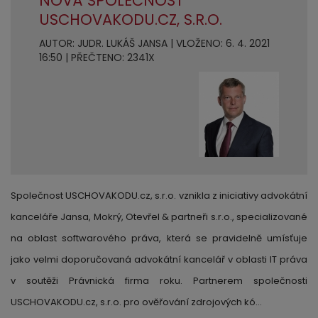
NOVÁ SPOLEČNOST
USCHOVAKODU.CZ, S.R.O.
AUTOR: JUDR. LUKÁŠ JANSA | VLOŽENO: 6. 4. 2021
16:50 | PŘEČTENO: 2341X
Společnost USCHOVAKODU.cz, s.r.o. vznikla z iniciativy advokátní
kanceláře Jansa, Mokrý, Otevřel & partneři s.r.o., specializované
na oblast softwarového práva, která se pravidelně umísťuje
jako velmi doporučovaná advokátní kancelář v oblasti IT práva
v soutěži Právnická firma roku. Partnerem společnosti
USCHOVAKODU.cz, s.r.o. pro ověřování zdrojových kó…