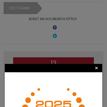
CELÝ ČLÁNEK
SDÍLET NA SOCIÁLNÍCH SÍTÍCH
13
×
září
2020
NÁROK NA ZDROJOVÉ KÓDY
SOFTWARU
AUTOR: JUDR. LUKÁŠ JANSA | VLOŽENO: 13. 9. 2020
17:55 | PŘEČTENO: 5078X