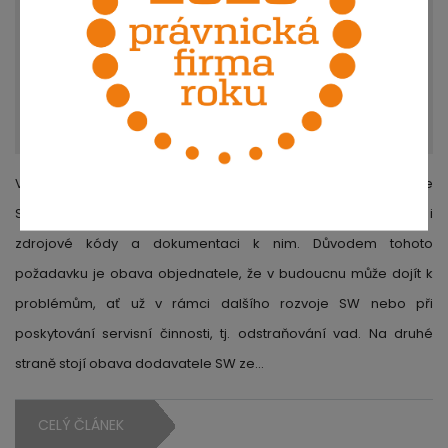
V praxi se pravidelně setkáváme s požadavkem objednatele
SW na dodavatele, aby současně s předáním SW předal i
zdrojové kódy a dokumentaci k nim. Důvodem tohoto
požadavku je obava objednatele, že v budoucnu může dojít k
problémům, ať už v rámci dalšího rozvoje SW nebo při
poskytování servisní činnosti, tj. odstraňování vad. Na druhé
straně stojí obava dodavatele SW ze…
CELÝ ČLÁNEK