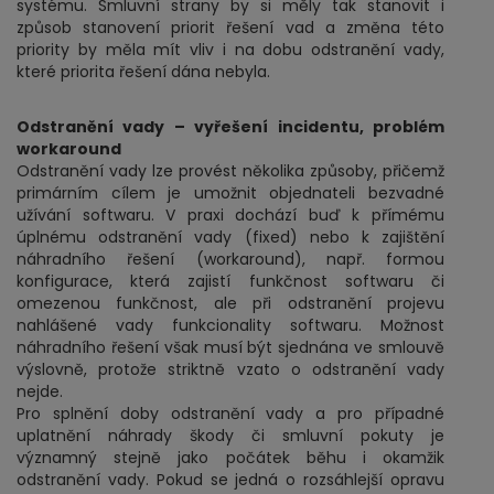
systému. Smluvní strany by si měly tak stanovit i
způsob stanovení priorit řešení vad a změna této
priority by měla mít vliv i na dobu odstranění vady,
které priorita řešení dána nebyla.
Odstranění vady – vyřešení incidentu, problém
workaround
Odstranění vady lze provést několika způsoby, přičemž
primárním cílem je umožnit objednateli bezvadné
užívání softwaru. V praxi dochází buď k přímému
úplnému odstranění vady (fixed) nebo k zajištění
náhradního řešení (workaround), např. formou
konfigurace, která zajistí funkčnost softwaru či
omezenou funkčnost, ale při odstranění projevu
nahlášené vady funkcionality softwaru. Možnost
náhradního řešení však musí být sjednána ve smlouvě
výslovně, protože striktně vzato o odstranění vady
nejde.
Pro splnění doby odstranění vady a pro případné
uplatnění náhrady škody či smluvní pokuty je
významný stejně jako počátek běhu i okamžik
odstranění vady. Pokud se jedná o rozsáhlejší opravu