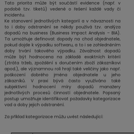
Tato priorita může být součástí evidence (např. v
podobě tzv. tiketů) vedené o řešení každé vady či
incidentu.
Ke stanovení jednotlivých kategorií a v návaznosti na
to i doby odstranění se někdy používá tzv. analýza
dopadů na business (Business Impact Analysis – BIA).
Ta umožňuje definovat dopady na chod objednatele,
pokud dojde k výpadku softwaru, a to i se zohledněním
doby trvání takového výpadku. Závažnost dopadů
může být hodnocena na základě exaktních kritérií
(ztráta tržeb, zpoždění s doručením zboží zákazníkovi
apod.), ale významnou roli hrají také veličiny jako např.
poškození dobrého jména objednatele u jeho
zákazníků. V praxi bývá často využíváno také
subjektivní hodnocení míry dopadů manažery
jednotlivých procesů činností objednatele. Popsaný
postup umožňuje identifikovat požadavky kategorizace
vad a doby jejich odstranění.
Za příklad kategorizace můžu uvést následující: