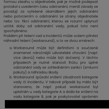
formou zásahu u objednatele, pak je možné podepsat
protokol s uvedením času odstranění, menší závady se
považují za vyřešené okamžikem jejich odstranění
nebo potvrzením o odstranění ze strany objednatele
nebo tzv. fikcí odstranění, kterou se rozumí uplynutí
určité doby od odstranění vady, pokud toto není
zpochybněno.
Problém při řešení vad a incidentů může ovšem přinést
náhradní řešení (workaround), a to ve dvou směrech:
Workaround může být definitivní a současně
znamenat náročnější uživatelské chování (např.
více úkonů) nebo může být dočasný. V těchto
případech je nutné stanovit lhůtu pro úplné
odstranění vady se zohledněním sankcí (smluvní
pokuty) a náhradou škody.
Workaround způsobí snížení závažnosti kategorie
vady či incidentu. V takové případě by mělo být
stanoveno, že např. pokud workaround byl
uplatněn u vady kategorie A a došlo ke snížení na
vadu kategorie B, pak je poskytovatel oprávněn
řídit se při odstraňování původně hlášené vady
kategorie A lhůtami platnými pro vady kategorie