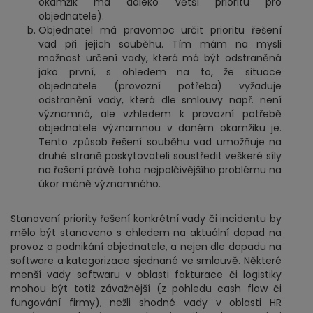
okamžik má daleko větší prioritu pro
objednatele).
Objednatel má pravomoc určit prioritu řešení
vad při jejich souběhu. Tím mám na mysli
možnost určení vady, která má být odstraněná
jako první, s ohledem na to, že situace
objednatele (provozní potřeba) vyžaduje
odstranění vady, která dle smlouvy např. není
významná, ale vzhledem k provozní potřebě
objednatele významnou v daném okamžiku je.
Tento způsob řešení souběhu vad umožňuje na
druhé straně poskytovateli soustředit veškeré síly
na řešení právě toho nejpalčivějšího problému na
úkor méně významného.
Stanovení priority řešení konkrétní vady či incidentu by
mělo být stanoveno s ohledem na aktuální dopad na
provoz a podnikání objednatele, a nejen dle dopadu na
software a kategorizace sjednané ve smlouvě. Některé
menší vady softwaru v oblasti fakturace či logistiky
mohou být totiž závažnější (z pohledu cash flow či
fungování firmy), nežli shodné vady v oblasti HR