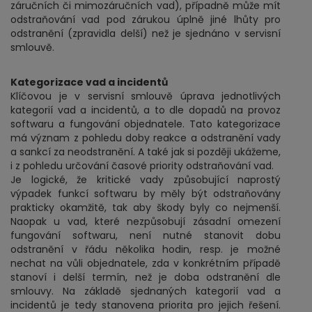
záručních či mimozáručních vad), případně může mít
odstraňování vad pod zárukou úplně jiné lhůty pro
odstranění (zpravidla delší) než je sjednáno v servisní
smlouvě.
Kategorizace vad a incidentů
Klíčovou je v servisní smlouvě úprava jednotlivých
kategorií vad a incidentů, a to dle dopadů na provoz
softwaru a fungování objednatele. Tato kategorizace
má význam z pohledu doby reakce a odstranění vady
a sankcí za neodstranění. A také jak si později ukážeme,
i z pohledu určování časové priority odstraňování vad.
Je logické, že kritické vady způsobující naprostý
výpadek funkcí softwaru by měly být odstraňovány
prakticky okamžitě, tak aby škody byly co nejmenší.
Naopak u vad, které nezpůsobují zásadní omezení
fungování softwaru, není nutné stanovit dobu
odstranění v řádu několika hodin, resp. je možné
nechat na vůli objednatele, zda v konkrétním případě
stanoví i delší termín, než je doba odstranění dle
smlouvy. Na základě sjednaných kategorií vad a
incidentů je tedy stanovena priorita pro jejich řešení.