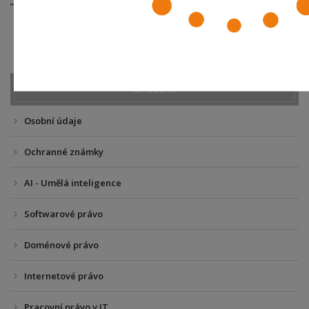
„Softwarové právo“ a „Internetové právo“.
KATEGORIE
Osobní údaje
Ochranné známky
AI - Umělá inteligence
Softwarové právo
Doménové právo
Internetové právo
Pracovní právo v IT