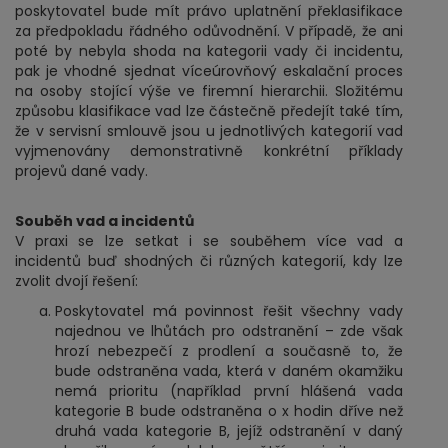
poskytovatel bude mít právo uplatnění překlasifikace
za předpokladu řádného odůvodnění. V případě, že ani
poté by nebyla shoda na kategorii vady či incidentu,
pak je vhodné sjednat víceúrovňový eskalační proces
na osoby stojící výše ve firemní hierarchii. Složitému
způsobu klasifikace vad lze částečně předejít také tím,
že v servisní smlouvě jsou u jednotlivých kategorií vad
vyjmenovány demonstrativně konkrétní příklady
projevů dané vady.
Souběh vad a incidentů
V praxi se lze setkat i se souběhem více vad a
incidentů buď shodných či různých kategorií, kdy lze
zvolit dvojí řešení:
Poskytovatel má povinnost řešit všechny vady
najednou ve lhůtách pro odstranění – zde však
hrozí nebezpečí z prodlení a současně to, že
bude odstraněna vada, která v daném okamžiku
nemá prioritu (například první hlášená vada
kategorie B bude odstraněna o x hodin dříve než
druhá vada kategorie B, jejíž odstranění v daný