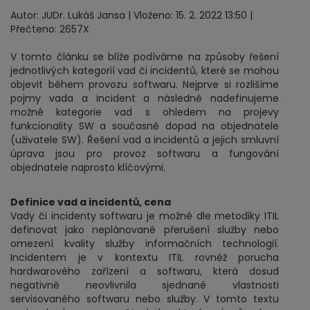
Autor: JUDr. Lukáš Jansa | Vloženo: 15. 2. 2022 13:50 |
Přečteno: 2657X
V tomto článku se blíže podíváme na způsoby řešení
jednotlivých kategorií vad či incidentů, které se mohou
objevit během provozu softwaru. Nejprve si rozlišíme
pojmy vada a incident a následně nadefinujeme
možné kategorie vad s ohledem na projevy
funkcionality SW a současně dopad na objednatele
(uživatele SW). Řešení vad a incidentů a jejich smluvní
úprava jsou pro provoz softwaru a fungování
objednatele naprosto klíčovými.
Definice vad a incidentů, cena
Vady či incidenty softwaru je možné dle metodiky ITIL
definovat jako neplánované přerušení služby nebo
omezení kvality služby informačních technologií.
Incidentem je v kontextu ITIL rovněž porucha
hardwarového zařízení a softwaru, která dosud
negativně neovlivnila sjednané vlastnosti
servisovaného softwaru nebo služby. V tomto textu