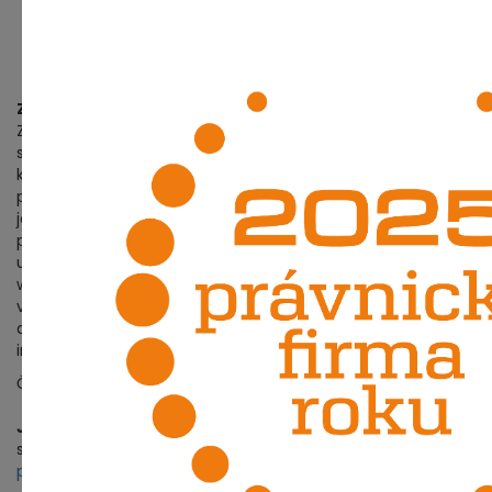
B. A takto by se k dopadům workaroundu mělo
přistoupit i z pohledu eventuálně uplatněných
smluvních pokut.
Závěr
Závěrem lze shrnout, že smluvní strany by neměly v
servisních smlouvách opomenout odpovídající úpravu
kategorií vad, určení strany oprávněné ke klasifikaci či
podmínky eskalačního procesu. Dále lze doporučit, aby
jednotlivé kategorie vad a incidentů reflektovaly
potřeby objednatele a byla dána objednateli možnost
určení priorit řešení vad při jejich souběhu. Stejně tak i
workaround by neměl automaticky znamenat vyřešení
vady či incidentu, ale pouze náhradní řešení, které je
dočasné či spadající do nižší kategorie vady či
incidentu.
Článek byl publikován
v časopise IT Systems 12/2021
.
JUDr. Lukáš Jansa
,
jansa@lawyer.cz
společník advokátní kanceláře
Jansa, Mokrý, Otevřel &
partneři
. Je spoluautorem odborných publikací