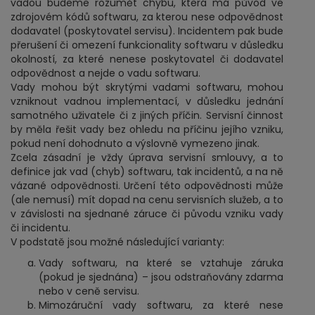
vadou budeme rozumět chybu, která má původ ve
zdrojovém kódů softwaru, za kterou nese odpovědnost
dodavatel (poskytovatel servisu). Incidentem pak bude
přerušení či omezení funkcionality softwaru v důsledku
okolností, za které nenese poskytovatel či dodavatel
odpovědnost a nejde o vadu softwaru.
Vady mohou být skrytými vadami softwaru, mohou
vzniknout vadnou implementací, v důsledku jednání
samotného uživatele či z jiných příčin. Servisní činnost
by měla řešit vady bez ohledu na příčinu jejího vzniku,
pokud není dohodnuto a výslovně vymezeno jinak.
Zcela zásadní je vždy úprava servisní smlouvy, a to
definice jak vad (chyb) softwaru, tak incidentů, a na ně
vázané odpovědnosti. Určení této odpovědnosti může
(ale nemusí) mít dopad na cenu servisních služeb, a to
v závislosti na sjednané záruce či původu vzniku vady
či incidentu.
V podstatě jsou možné následující varianty:
Vady softwaru, na které se vztahuje záruka
(pokud je sjednána) – jsou odstraňovány zdarma
nebo v ceně servisu.
Mimozáruční vady softwaru, za které nese