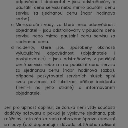
odpovědnost dodavatel – jsou odstraňovány v
paušální ceně servisu nebo mimo paušální cenu
servisu za sjednanou cenu (např. hodinová
sazba).
Mimozáruční vady, za které nese odpovědnost
objednatel – jsou odstraňovány v paušální ceně
servisu nebo mimo paušální cenu servisu za
sjednanou cenu.
Incidenty, které jsou způsobeny okolnosti
vylučujícími odpovědnost (objednatele i
poskytovatele) – jsou odstraňovány v paušální
ceně servisu nebo mimo paušální cenu servisu
za sjednanou cenu (např. hodinová sazba),
případně poskytovatel servisních služeb splní
svou povinnost už lokalizací příčiny incidentu
(není-li na jeho straně) a informováním
objednatele.
Jen pro úplnost doplňuji, že záruka není vždy součástí
dodávky softwaru a pokud je výslovně sjednána, pak
může být tato záruka zcela nahrazena úpravou servisní
smlouvy (což doporučuji z důvodu obtížného rozlišení