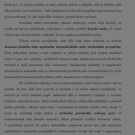
hosté aj.). O osobní potřebu se tedy nebude jednat v případě, kdy je účelem užití
díla potřeba ryze neosobní – tedy skupinová či obecně prospěšná mezi osobami bez
pouta soukromí, či, jak bude dále uvedeno, právnickými osobami.
Současné znění autorského zákona definující volné užití hovoří, na
rozdíl od úpravy předchozí, výhradně o osobní potřebě
fyzické osoby.
O volné
užití se tak nebude jednat v případě, že toto aplikuje právnická osoba.
Výkon tohoto dovoleného užití díla však nelze připustit za účelem
dosažení přímého nebo nepřímého hospodářského nebo obchodního prospěchu.
Tedy jednoduše řečeno o tuto výjimku se jednat nebude, je-li účelem dosažení
zisku či jiná, byť nepřímá, výdělečná činnost (např. plnění pracovních úkolů kde
dochází k další prezentaci díla veřejnosti). Dosahování přímého či nepřímého
obohacení ze získaného díla (v internetovém prostředí jeho rozmnoženiny) by bylo
jednoznačně neoprávněným užitím cizího majetku bez svolení majitele.
Při využívání výjimky, kterou nám poskytuje volné užití je nutno mít na
paměti, že toto užití není právem a výsadou a že toliko stanoví podmínky, za
kterých je určité jednání (např. stahování díla z internetu) vyjmuto z rozsahu
ochrany autorských práv. Stojí-li totiž před volným užitím díla překážka v podobě
jiného právního zákazu, nelze tento, s poukazem na institut volného užití, obejít. V
praxi se nejčastěji bude jednat o
technické prostředky ochrany práv
na
rozmnoženině díla, kterým autorský zákon přiznává zvláštní ochranný režim.
V předchozí úpravě do práva autorského zasahoval pouze ten, kdo pomůcky
zamýšlené k odstranění prostředků k ochraně práv vyvíjel (šlo např. o generátory