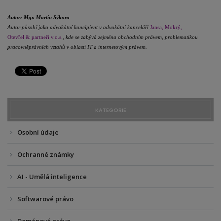
Autor: Mgr. Martin Sýkora
Autor působí jako advokátní koncipient v advokátní kanceláři
Jansa, Mokrý,
Otevřel & partneři v.o.s.
, kde se zabývá zejména obchodním právem, problematikou
pracovněprávních vztahů v oblasti IT a internetovým právem.
KATEGORIE
Osobní údaje
Ochranné známky
AI - Umělá inteligence
Softwarové právo