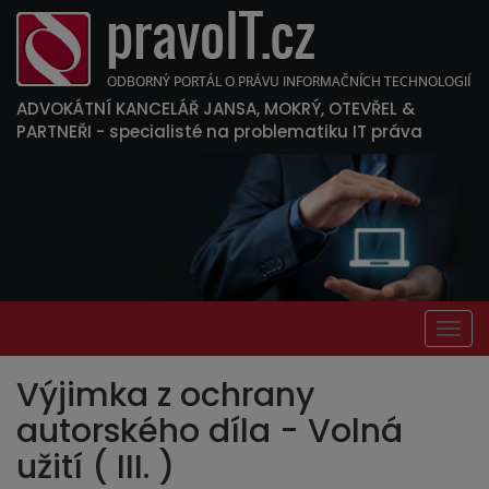
ADVOKÁTNÍ KANCELÁŘ JANSA, MOKRÝ, OTEVŘEL &
PARTNEŘI
- specialisté na problematiku IT práva
Togg
navig
Výjimka z ochrany
autorského díla - Volná
užití ( III. )