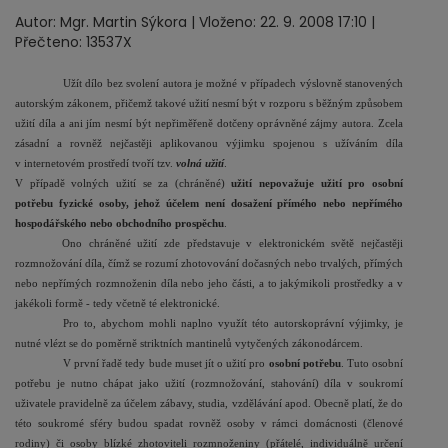
Autor: Mgr. Martin Sýkora | Vloženo: 22. 9. 2008 17:10 |
Přečteno: 13537X
Užít dílo bez svolení autora je možné v případech výslovně stanovených
autorským zákonem, přičemž takové užití nesmí být v rozporu s běžným způsobem
užití díla a ani jím nesmí být nepřiměřeně dotčeny oprávněné zájmy autora. Zcela
zásadní a rovněž nejčastěji aplikovanou výjimku spojenou s užíváním díla
v internetovém prostředí tvoří tzv.
volná užití
.
V případě volných užití se za (chráněné)
užití nepovažuje užití pro osobní
potřebu fyzické osoby, jehož účelem není dosažení přímého nebo nepřímého
hospodářského nebo obchodního prospěchu
.
Ono chráněné užití zde představuje v elektronickém světě nejčastěji
rozmnožování díla, čímž se rozumí zhotovování dočasných nebo trvalých, přímých
nebo nepřímých rozmnoženin díla nebo jeho části, a to jakýmikoli prostředky a v
jakékoli formě - tedy včetně té elektronické.
Pro to, abychom mohli naplno využít této autorskoprávní výjimky, je
nutné vlézt se do poměrně striktních mantinelů vytyčených zákonodárcem.
V první řadě tedy bude muset jít o užití pro
osobní potřebu
. Tuto osobní
potřebu je nutno chápat jako užití (rozmnožování, stahování) díla v soukromí
uživatele pravidelně za účelem zábavy, studia, vzdělávání apod. Obecně platí, že do
této soukromé sféry budou spadat rovněž osoby v rámci domácnosti (členové
rodiny) či osoby blízké zhotoviteli rozmnoženiny (přátelé, individuálně určení