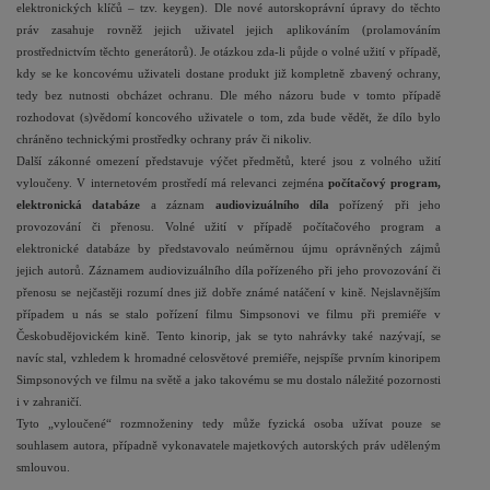
elektronických klíčů – tzv. keygen). Dle nové autorskoprávní úpravy do těchto
práv zasahuje rovněž jejich uživatel jejich aplikováním (prolamováním
prostřednictvím těchto generátorů). Je otázkou zda-li půjde o volné užití v případě,
kdy se ke koncovému uživateli dostane produkt již kompletně zbavený ochrany,
tedy bez nutnosti obcházet ochranu. Dle mého názoru bude v tomto případě
rozhodovat (s)vědomí koncového uživatele o tom, zda bude vědět, že dílo bylo
chráněno technickými prostředky ochrany práv či nikoliv.
Další zákonné omezení představuje výčet předmětů, které jsou z volného užití
vyloučeny. V internetovém prostředí má relevanci zejména
počítačový program,
elektronická databáze
a záznam
audiovizuálního díla
pořízený při jeho
provozování či přenosu. Volné užití v případě počítačového program a
elektronické databáze by představovalo neúměrnou újmu oprávněných zájmů
jejich autorů. Záznamem audiovizuálního díla pořízeného při jeho provozování či
přenosu se nejčastěji rozumí dnes již dobře známé natáčení v kině. Nejslavnějším
případem u nás se stalo pořízení filmu Simpsonovi ve filmu při premiéře v
Českobudějovickém kině. Tento kinorip, jak se tyto nahrávky také nazývají, se
navíc stal, vzhledem k hromadné celosvětové premiéře, nejspíše prvním kinoripem
Simpsonových ve filmu na světě a jako takovému se mu dostalo náležité pozornosti
i v zahraničí.
Tyto „vyloučené“ rozmnoženiny tedy může fyzická osoba užívat pouze se
souhlasem autora, případně vykonavatele majetkových autorských práv uděleným
smlouvou.