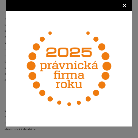
×
Co se specifického internetového prostředí a volných užití týče, je nutné
rovněž dodat, že bude velice záležet na způsobu, kterak se koncový “zájemce o
volné užití” k dílu dostane. Většina dnešních systémů určených ke stahování
souboru je totiž postavena na bázi
peer-to-peer
(tedy rovný s rovným). Tyto
systémy tedy umožňují zhotovení rozmnoženiny (rozuměj stáhnutím ze serveru či
od jiného uživatele) pouze za současného sdělování tohoto nebo jiného díla
veřejnosti, čímž dochází k užití díla ve smyslu autorského zákona a v případě, že se
tak děje bez svolení autora, jedná se o zásah do autorských práv. V případě
nejběžnějších torrent souborů či DC++ klienta totiž koncový uživatel zároveň toto
dílo zprostředkovává a tedy i sděluje veřejnosti. Rozdílná situace by nastala
v případě, že by toto dílo nebylo dále zprostředkováváno – tedy stažením z FTP
serveru, příp. z některého z veřejně dostupných upload serveru jako Rapidshare
apod.
Závěr
Užití autorského díla v prostředí internetu bez souhlasu autora je tedy
v zásadě možné za podmínek stanovených pro tzv. volné užití díla. Toto užití tedy
musí být pro osobní potřebu fyzické osoby bez přítomnosti dosažení přímého či
nepřímého prospěchu s vyloučením předmětů jako počítačový program či
elektronická databáze.