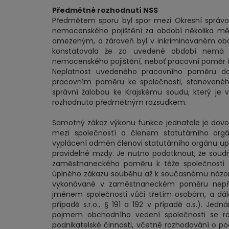
Předmětné rozhodnutí NSS
Předmětem sporu byl spor mezi Okresní správo
nemocenského pojištění za období několika mě
omezeným, a zároveň byl v inkriminovaném obdo
konstatovala že za uvedené období nemá ž
nemocenského pojištění, neboť pracovní poměr řed
Neplatnost uvedeného pracovního poměru dov
pracovním poměru ke společnosti, stanoveného
správní žalobou ke Krajskému soudu, který je v
rozhodnuto předmětným rozsudkem.
Samotný zákaz výkonu funkce jednatele je dovoz
mezi společností a členem statutárního org
vyplácení odměn členovi statutárního orgánu upra
pravidelné mzdy. Je nutno podotknout, že soud
zaměstnaneckého poměru k téže společnosti s
úplného zákazu souběhu až k současnému názoru
vykonávané v zaměstnaneckém poměru nepřek
jménem společnosti vůči třetím osobám, a dále
případě s.r.o., § 191 a 192 v případě a.s.). J
pojmem obchodního vedení společnosti se rozu
podnikatelské činnosti, včetně rozhodování o po