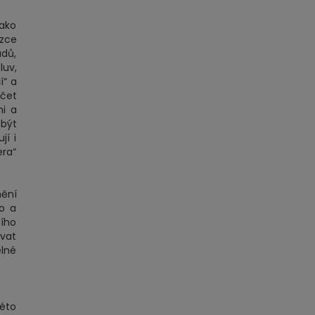
jako
zce
dů,
uv,
í“ a
ýčet
mi a
být
jí i
era“
nění
ho a
ního
vat
elné
éto