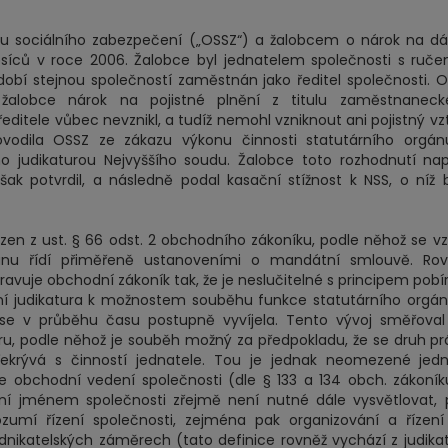
u sociálního zabezpečení („OSSZ“) a žalobcem o nárok na d
síců v roce 2006. Žalobce byl jednatelem společnosti s ruč
bí stejnou společností zaměstnán jako ředitel společnosti. 
alobce nárok na pojistné plnění z titulu zaměstnaneck
itele vůbec nevznikl, a tudíž nemohl vzniknout ani pojistný vz
odila OSSZ ze zákazu výkonu činnosti statutárního orgán
 judikaturou Nejvyššího soudu. Žalobce toto rozhodnutí na
šak potvrdil, a následně podal kasační stížnost k NSS, o níž 
en z ust. § 66 odst. 2 obchodního zákoníku, podle něhož se v
ánu řídí přiměřeně ustanoveními o mandátní smlouvě. Rov
vuje obchodní zákoník tak, že je neslučitelné s principem pobí
ní judikatura k možnostem souběhu funkce statutárního orgá
e v průběhu času postupně vyvíjela. Tento vývoj směřoval
, podle něhož je souběh možný za předpokladu, že se druh p
rývá s činností jednatele. Tou je jednak neomezené jedn
 obchodní vedení společnosti (dle § 133 a 134 obch. zákoník
ednání jménem společnosti zřejmě není nutné dále vysvětlovat,
mí řízení společnosti, zejména pak organizování a řízení 
dnikatelských záměrech (tato definice rovněž vychází z judika