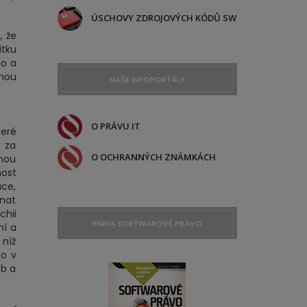
ÚSCHOVY ZDROJOVÝCH KÓDŮ SW
, že
ítku
ho a
ohou
NAŠE INFOPORTÁLY
O PRÁVU IT
teré
t za
O OCHRANNÝCH ZNÁMKÁCH
dnou
nost
áce,
enat
chii
KNIHA SOFTWAROVÉ PRÁVO
ní a
 níž
o v
eb a