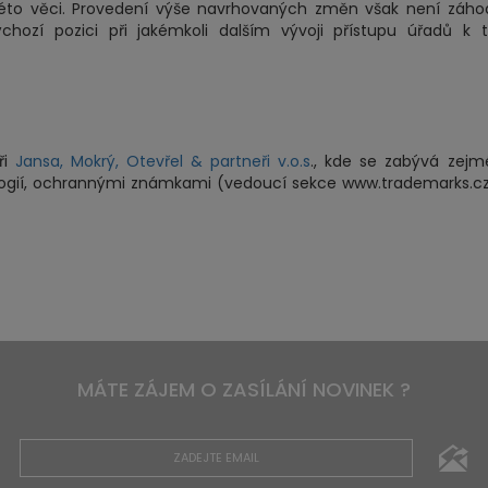
v této věci. Provedení výše navrhovaných změn však není záh
chozí pozici při jakémkoli dalším vývoji přístupu úřadů k 
ři
Jansa, Mokrý, Otevřel & partneři v.o.s
., kde se zabývá zej
logií, ochrannými známkami (vedoucí sekce www.trademarks.c
MÁTE ZÁJEM O ZASÍLÁNÍ NOVINEK ?