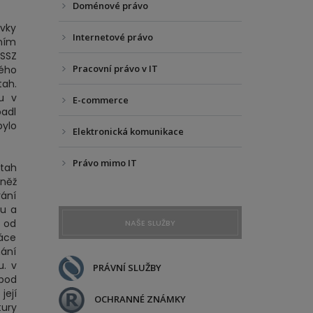
Doménové právo
ávky
Internetové právo
ením
OSSZ
Pracovní právo v IT
ého
tah.
u v
E-commerce
padl
bylo
Elektronická komunikace
Právo mimo IT
ztah
něž
rání
nu a
 od
NAŠE SLUŽBY
ráce
ání
u. v
PRÁVNÍ SLUŽBY
 pod
její
OCHRANNÉ ZNÁMKY
tury