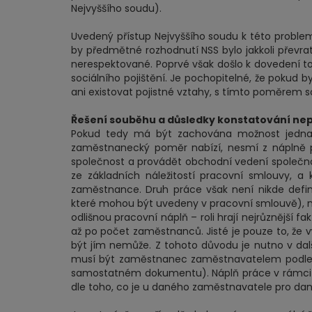
Nejvyššího soudu).
Uvedený přístup Nejvyššího soudu k této problemat
by předmětné rozhodnutí NSS bylo jakkoli převr
nerespektované. Poprvé však došlo k dovedení toh
sociálního pojištění. Je pochopitelné, že pokud
ani existovat pojistné vztahy, s tímto poměrem so
Řešení souběhu a důsledky konstatování n
Pokud tedy má být zachována možnost jednatel
zaměstnanecký poměr nabízí, nesmí z náplně p
společnost a provádět obchodní vedení společnos
ze základních náležitostí pracovní smlouvy, a
zaměstnance. Druh práce však není nikde defino
které mohou být uvedeny v pracovní smlouvě), 
odlišnou pracovní náplň – roli hrají nejrůznější 
až po počet zaměstnanců. Jisté je pouze to, že
být jím nemůže. Z tohoto důvodu je nutno v další
musí být zaměstnanec zaměstnavatelem podle §
samostatném dokumentu). Náplň práce v rámci 
dle toho, co je u daného zaměstnavatele pro dan