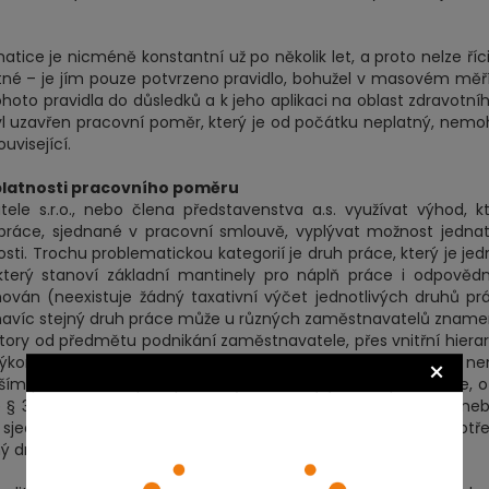
ice je nicméně konstantní už po několik let, a proto nelze říci
atné – je jím pouze potvrzeno pravidlo, bohužel v masovém měř
oto pravidla do důsledků a k jeho aplikaci na oblast zdravotní
 byl uzavřen pracovní poměr, který je od počátku neplatný, nem
uvisející.
eplatnosti pracovního poměru
e s.r.o., nebo člena představenstva a.s. využívat výhod, k
ráce, sjednané v pracovní smlouvě, vyplývat možnost jedna
ti. Trochu problematickou kategorií je druh práce, který je je
 který stanoví základní mantinely pro náplň práce i odpověd
ván (neexistuje žádný taxativní výčet jednotlivých druhů pr
navíc stejný druh práce může u různých zaměstnavatelů znam
faktory od předmětu podnikání zaměstnavatele, přes vnitřní hierar
 výkon funkce statutárního orgánu společnosti druhem práce ne
×
m posouzení náplně práce vycházet z její bližší specifikace, o
 37 zák. práce informován (buďto v pracovní smlouvě, aneb
sjednaného druhu práce určuje zaměstnavatel dle svých potř
ý druh práce obvyklé.