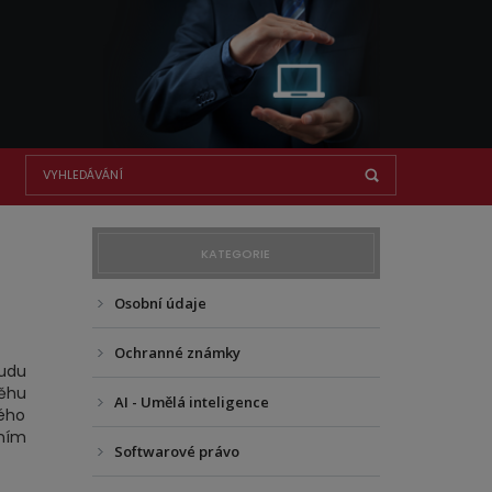
KATEGORIE
Osobní údaje
Ochranné známky
oudu
běhu
AI - Umělá inteligence
ého
ním
Softwarové právo