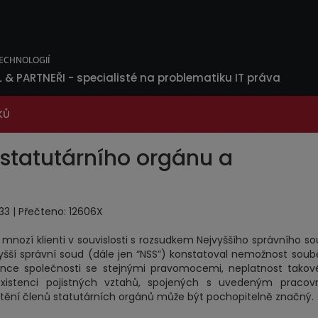
L & PARTNEŘI
- specialisté na problematiku IT práva
KŮ
statutárního orgánu a
2:33 | Přečteno: 12606X
 mnozí klienti v souvislosti s rozsudkem Nejvyššího správního s
ejvyšší správní soud (dále jen “NSS”) konstatoval nemožnost sou
nce společnosti se stejnými pravomocemi, neplatnost takov
xistenci pojistných vztahů, spojených s uvedeným pracov
tění členů statutárních orgánů může být pochopitelně značný.