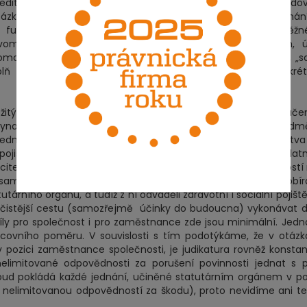
ředitel“ nebo podobného, s nímž je implicitně spojena rozhodo
otázkách obchodního vedení, i poměrně široké pravomoci jednán
funkcí těžko vyvratitelný. Značná část náplně práce běžn
avomocemi statutárního orgánu. Avšak v případě jiných, úž
maticky předpokládat (například funkce „office manager“, „s
ň práce od činnosti jednatele odlišit, přičemž čím konkrét
žitý rozdíl v nákladech, které vynakládá společnost s ruč
vynakládá akciová společnost na člena představenstva – od
jednatele daňově uznatelným nákladem, a člen představenstva
ojištění. Proto se důsledky, plynoucí z případného zneplat
telněji dotknout členů představenstev akciových společností
amozřejmě za předpokladu, že jednatelé vedle mzdy pobíral
árního orgánu, a tudíž z ní odváděli zdravotní i sociální pojiště
nejčistější cestu (samozřejmě účinky do budoucna) vykonávat d
díly pro společnost i pro zaměstnance zde jsou minimální. Jedn
covního poměru. V souvislosti s tím podotýkáme, že v otáz
v pozici zaměstnance společnosti, je judikatura rovněž konstan
limitované odpovědnosti za porušení povinnosti jednat s p
oud pokládá každé jednání, učiněné statutárním orgánem v po
 nelimitovanou odpovědností za škodu), proto nevidíme ani t