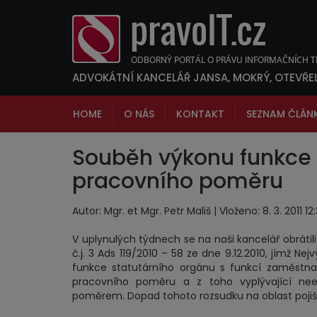
ADVOKÁTNÍ KANCELÁŘ JANSA, MOKRÝ, OTEVŘE
HOME
O NÁS
KONTAKT
SEZNAM ČLÁN
Souběh výkonu funkce 
pracovního poměru
Autor: Mgr. et Mgr. Petr Mališ | Vloženo: 8. 3. 2011 1
V uplynulých týdnech se na naši kancelář obrátili
č.j. 3 Ads 119/2010 – 58 ze dne 9.12.2010, jímž N
funkce statutárního orgánu s funkcí zaměstna
pracovního poměru a z toho vyplývající nee
poměrem. Dopad tohoto rozsudku na oblast pojiš