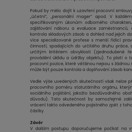
Pokud by mělo dojít k uzavření pracovní smlouvy
„účetní“, „personální mager“ apod. V každ
specifikovaným úkonům odborného charakteru –
zajišťování náboru a evaluace zaměstnanců,
kontrola skladových zásob a dohled nad jejich dop
více specializované profese s menší řídící pr
činností, spadajících do určitého druhu práce,
určitým kritériem obvyklosti (zjednodušeně 
provádění úklidu a údržby objektu). To platí o
pracovní pozice, které většinou nejsou s žádnou 
může být pouze kontrola a doplňování zásob ka
Vedle výše uvedených skutečností však nelze př
pracovního poměru statutárního orgánu, kterým 
sociálního pojištění, jakožto bezdůvodného ob
důvodu). Tato skutečnost by samozřejmě zaklá
vrácení takto odvedeného pojistného zpět z toh
částky.
Závěr
V dalším postupu doporučujeme počkat na vyjá