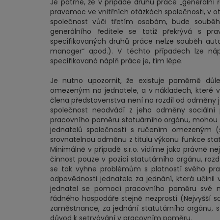
Je patrné, že v případě druhu práce „generální 
pravomoc ve vnitřních otázkách společnosti, v 
společnost vůči třetím osobám, bude souběh 
generálního ředitele se totiž překrývá s pr
specifikovaných druhů práce nelze souběh auto
manager“ apod.). V těchto případech lze nápl
specifikovaná náplň práce je, tím lépe.
Je nutno upozornit, že existuje poměrně důle
omezeným na jednatele, a v nákladech, které 
člena představenstva není na rozdíl od odměny 
společnost neodvádí z jeho odměny sociální p
pracovního poměru statuárního orgánu, mohou ci
jednatelů společností s ručením omezeným (s
srovnatelnou odměnu z titulu výkonu funkce statut
Minimálně v případě s.r.o. vidíme jako právně 
činnost pouze v pozici statutárního orgánu, roz
se tak vyhne problémům s platností svého pra
odpovědnosti jednatele za jednání, která učinil 
jednatel se pomocí pracovního poměru své ne
řádného hospodáře stejně nezprostí (Nejvyšší s
zaměstnance, za jednání statutárního orgánu, s
důvod k setrvávání v pracovním poměru.