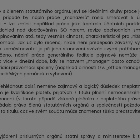
 s členem statutárního orgánu, jeví se ideálními druhy práce 
ém případě by náplň práce „manažerů“ měla směřovat k ú
 lze zmínit například práce jako kontrola účetních podkla
 dohled nad dodržováním ISO norem, revize obchodních sml
lňováním atd., tedy vesměs činnosti, charakteristické pro „nižš
avomocí. Jak už bylo řečeno, nikde není předepsán závazný v
 a zaměstnavatel je při jeho stanovení svázán svými potřeba
řečeno, náplní práce generálního ředitele pojmově nemůže 
 to více v dnešní době, kdy se názvem „manager“ často označu
řídící pravomocí spojeny (například činností tzv. „office manag
ncelářských pomůcek a vybavení).
ehlédnout další, neméně zajímavý a logický důsledek zneplat
je kvalifikace plateb, přijatých z titulu plnění nemocenské
ohacení (v tomto případě získané plněním z neplatného práv
dala právo členů statutárních orgánů a společností požado
oto titulu, což ve svém součtu může znamenat těžko představit
dření příslušných orgánů státní správy a ministerstev k t