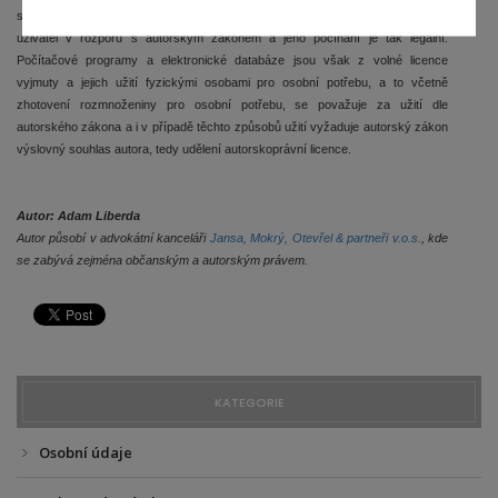
současně je zachován požadavek jediné rozmnoženiny díla, nepočíná si
uživatel v rozporu s autorským zákonem a jeho počínání je tak legální.
Počítačové programy a elektronické databáze jsou však z volné licence
vyjmuty a jejich užití fyzickými osobami pro osobní potřebu, a to včetně
zhotovení rozmnoženiny pro osobní potřebu, se považuje za užití dle
autorského zákona a i v případě těchto způsobů užití vyžaduje autorský zákon
výslovný souhlas autora, tedy udělení autorskoprávní licence.
Autor: Adam Liberda
Autor působí v advokátní kanceláři
Jansa, Mokrý, Otevřel & partneři v.o.s.
, kde
se zabývá zejména občanským a autorským právem.
KATEGORIE
Osobní údaje