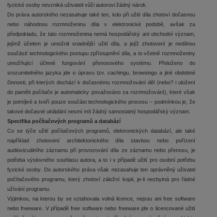
fyzické osoby nevzniká uživateli vůči autorovi žádný nárok.
Do práva autorského nezasahuje také ten, kdo při užití díla zhotoví dočasnou
nebo náhodnou rozmnoženinu díla v elektronické podobě, avšak za
předpokladu, že tato rozmnoženina nemá hospodářský ani obchodní význam,
jejímž účelem je umožnit snadnější užití díla, a jejíž zhotovení je nedílnou
součástí technologického postupu zpřístupnění díla, a to včetně rozmnoženiny
umožňující účinné fungování přenosového systému. Přeloženo do
srozumitelného jazyka jde o úpravu tzv. cachingu, browsingu a jiné obdobné
činnosti, při kterých dochází k dočasnému rozmnožování děl (nebo? i uložení
do paměti počítače je automaticky považováno za rozmnožování), které však
je pomíjivé a tvoří pouze součást technologického procesu – podmínkou je, že
takové dočasné ukládání nesmí mít žádný samostatný hospodářský význam.
Specifika počítačových programů a databází
Co se týče užití počítačových programů, elektronických databází, ale také
například zhotovení architektonického díla stavbou nebo pořízení
audiovizuálního záznamu při provozování díla ze záznamu nebo přenosu, je
potřeba výslovného souhlasu autora, a to i v případě užití pro osobní potřebu
fyzické osoby. Do autorského práva však nezasahuje ten oprávněný uživatel
počítačového programu, který zhotoví záložní kopii, je-li nezbytná pro řádné
užívání programu.
Výjimkou, na kterou by se vztahovala volná licence, nejsou ani free software
nebo freeware. V případě free software nebo freeware jde o licencované užití