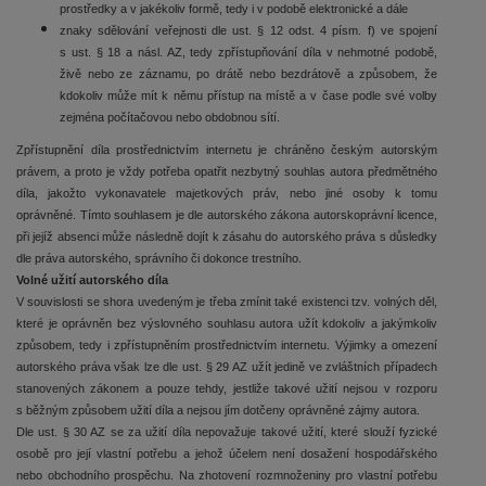
prostředky a v jakékoliv formě, tedy i v podobě elektronické a dále
znaky sdělování veřejnosti dle ust. § 12 odst. 4 písm. f) ve spojení
s ust. § 18 a násl. AZ, tedy zpřístupňování díla v nehmotné podobě,
živě nebo ze záznamu, po drátě nebo bezdrátově a způsobem, že
kdokoliv může mít k němu přístup na místě a v čase podle své volby
zejména počítačovou nebo obdobnou sítí.
Zpřístupnění díla prostřednictvím internetu je chráněno českým autorským
právem, a proto je vždy potřeba opatřit nezbytný souhlas autora předmětného
díla, jakožto vykonavatele majetkových práv, nebo jiné osoby k tomu
oprávněné. Tímto souhlasem je dle autorského zákona autorskoprávní licence,
při jejíž absenci může následně dojít k zásahu do autorského práva s důsledky
dle práva autorského, správního či dokonce trestního.
Volné užití autorského díla
V souvislosti se shora uvedeným je třeba zmínit také existenci tzv. volných děl,
které je oprávněn bez výslovného souhlasu autora užít kdokoliv a jakýmkoliv
způsobem, tedy i zpřístupněním prostřednictvím internetu. Výjimky a omezení
autorského práva však lze dle ust. § 29 AZ užít jedině ve zvláštních případech
stanovených zákonem a pouze tehdy, jestliže takové užití nejsou v rozporu
s běžným způsobem užití díla a nejsou jím dotčeny oprávněné zájmy autora.
Dle ust. § 30 AZ se za užití díla nepovažuje takové užití, které slouží fyzické
osobě pro její vlastní potřebu a jehož účelem není dosažení hospodářského
nebo obchodního prospěchu. Na zhotovení rozmnoženiny pro vlastní potřebu