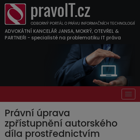
ADVOKÁTNÍ KANCELÁŘ JANSA, MOKRÝ, OTEVŘEL &
PARTNEŘI
- specialisté na problematiku IT práva
Togg
navig
Právní úprava
zpřístupnění autorského
díla prostřednictvím