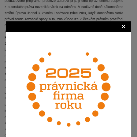
počítačového programu, přestože autorovi příp. jinému oprávněnému subjektu
z autorského práva nevzniká nárok na odměnu. V nedávné době zákonodárce
změnil úpravu licencí k volnému software (více zde), když donedávna vedla
právní teorie rozsáhlé spory o to, zda vůbec lze v českém právním prostředí
×
aplikovat GNU/GPL, tj. General Public Licence a zda mohou uživatelé volný
software užívat a rozmnožovat.
P2P sítě
Jsou-li zhotovovány rozmnoženiny prostřednictvím sítě peer-to-peer, platí, jak
bylo shora uvedeno, že pokud koncový uživatel bude ctít požadavek jediné
rozmnoženiny, jedná se o volné užití díla. Samotné připojení k takové síti a
stažení MP3 nebo videa by proto nemělo být posouzeno jako protiprávní, by?
se vyskytují i názory, podle kterých musí být uživateli zřejmá protiprávnost
samotného sdílení autorského díla bez souhlasu jeho autora. Faktem je, že se
autoři a zejména hudební a filmový průmysl snaží bránit prostřednictvím tzv.
DRM technologií, slovy českého AZ „účinné technické prostředky ochrany
práv“.
Některé peer-to-peer sítě však vyžadují pro zhotovení rozmnoženiny sdílení
programu nebo jiného díla prostřednictvím internetu veřejnosti. Takové sdílení,
které se děje bez souhlasu autora, je samozřejmě protiprávním zásahem do
autorských práv.
Závěr
Závěrem lze uvést, že pokud fyzická osoba užívá rozmnoženiny díla pro svou
osobní potřebu a ne za účelem hospodářského nebo obchodního prospěchu a