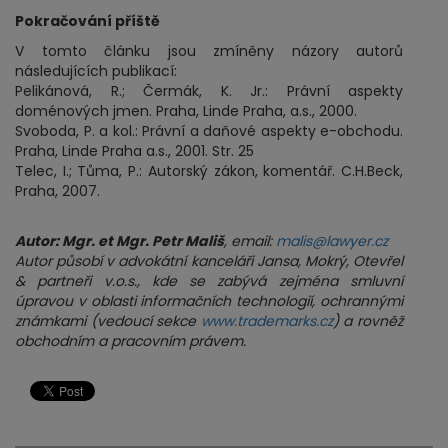
Pokračování příště
V tomto článku jsou zmíněny názory autorů
následujících publikací:
Pelikánová, R.; Čermák, K. Jr.: Právní aspekty
doménových jmen. Praha, Linde Praha, a.s., 2000.
Svoboda, P. a kol.: Právní a daňové aspekty e-obchodu.
Praha, Linde Praha a.s., 2001. Str. 25
Telec, I.; Tůma, P.: Autorský zákon, komentář. C.H.Beck,
Praha, 2007.
Autor: Mgr. et Mgr. Petr Mališ
, email:
malis@lawyer.cz
Autor působí v advokátní kanceláři Jansa, Mokrý, Otevřel
& partneři v.o.s., kde se zabývá zejména smluvní
úpravou v oblasti informačních technologií, ochrannými
známkami (vedoucí sekce
www.trademarks.cz
) a rovněž
obchodním a pracovním právem.