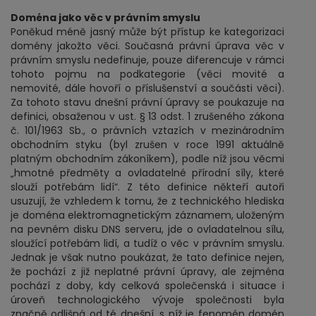
Doména jako věc v právním smyslu
Poněkud méně jasný může být přístup ke kategorizaci
domény jakožto věci. Současná právní úprava věc v
právním smyslu nedefinuje, pouze diferencuje v rámci
tohoto pojmu na podkategorie (věci movité a
nemovité, dále hovoří o příslušenství a součásti věci).
Za tohoto stavu dnešní právní úpravy se poukazuje na
definici, obsaženou v ust. § 13 odst. 1 zrušeného zákona
č. 101/1963 Sb., o právních vztazích v mezinárodním
obchodním styku (byl zrušen v roce 1991 aktuálně
platným obchodním zákoníkem), podle níž jsou věcmi
„hmotné předměty a ovladatelné přírodní síly, které
slouží potřebám lidí“. Z této definice někteří autoři
usuzují, že vzhledem k tomu, že z technického hlediska
je doména elektromagnetickým záznamem, uloženým
na pevném disku DNS serveru, jde o ovladatelnou sílu,
sloužící potřebám lidí, a tudíž o věc v právním smyslu.
Jednak je však nutno poukázat, že tato definice nejen,
že pochází z již neplatné právní úpravy, ale zejména
pochází z doby, kdy celková společenská i situace i
úroveň technologického vývoje společnosti byla
značně odlišná od té dnešní, s níž je fenomén domén