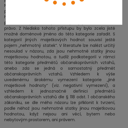
Negativním vymezením lze dojít k závěru, že se v
případě jiné majetkové hodnoty musí (1.) jednat o
hodnoty majetkové, a (2.) o jiný předmět, než o věc v
právním smyslu, než byt či nebytový prostor anebo o
právo. Z hlediska tohoto přístupu by bylo zcela jistě
možné doménové jméno do této kategorie zařadit. S
kategorií jiných majetkových hodnot souvisí ještě
pojem „nehmotný statek“. V literatuře lze nalézt určitý
nesoulad v názoru, zda jsou nehmotné statky jinou
majetkovou hodnotou, a tudíž podkategorií v rámci
této kategorie předmětů občanskoprávních vztahů,
anebo zda se jedná o samostatný předmět
občanskoprávních vztahů. Vzhledem k výše
uvedenému širokému vymezení kategorie „jiné
majetkové hodnoty“ (viz. negativní vymezení), a
vzhledem k jednoznačné definici předmětů
občanskoprávních vztahů dle § 118 odst. 1 občanského
zákoníku, se dle mého názoru lze přiklonit k tvrzení,
podle něhož jsou nehmotné statky jinou majetkovou
hodnotou, když nejsou ani věcí, bytem nebo
nebytovým prostorem, ani právem.