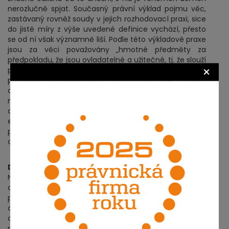
nerozlučně spjat. Současný právní výklad pojmu věc,
zastávaný rovněž soudy v jejich rozhodovací praxi, sice
do jisté míry z výše uvedené definice vychází, přesto
se od ní však významně liší. Podle této výkladové praxe
jsou za věci považovány „hmotné předměty za
předpokladu, že jsou ovladatelné a užitečné, tj. že slouží
×
potřebám lidí“. Tato definice tedy stanoví jako základní
podmínku, aby se jednalo o „hmotný předmět“, kterým
doménové jméno zcela jistě není. Proto je dle mého
názoru nutno konstatovat, že výše uvedené chápání
domény jakožto věci je založena na značně
extenzivním výkladu pojmu věc, a nemá oporu v
platné právní úpravě ani ve výkladové praxi (tato
otázka je však v odborné literatuře stále živá).
Doména jako „jiná majetková hodnota“
Nezbývá tedy, než vylučovací metodou kategorizovat
doménu jako tzv. jinou majetkovou hodnotu. Tento
pojem rovněž není zákonem definován, často bývá
chápán jako jakási zbytková kategorie, zahrnující vše,
co nelze definovat jako věc nebo jako právo, za
předpokladu, že to má jistou ekonomickou hodnotu.