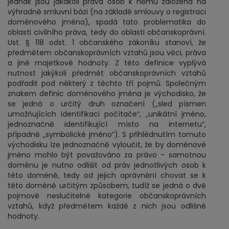
jednak jsou jakákoli práva osob k němu založena na
výhradně smluvní bázi (na základě smlouvy o registraci
doménového jména), spadá tato problematika do
oblasti civilního práva, tedy do oblasti občanskoprávní.
Ust. § 118 odst. 1 občanského zákoníku stanoví, že
předmětem občanskoprávních vztahů jsou věci, práva
a jiné majetkové hodnoty. Z této definice vyplývá
nutnost jakýkoli předmět občanskoprávních vztahů
podřadit pod některý z těchto tří pojmů. Společným
znakem definic doménového jména je východisko, že
se jedná o určitý druh označení („sled písmen
umožňujících identifikaci počítače“, „unikátní jméno,
jednoznačně identifikující místo na internetu“,
případně „symbolické jméno“). S přihlédnutím tomuto
východisku lze jednoznačně vyloučit, že by doménové
jméno mohlo být považováno za právo - samotnou
doménu je nutno odlišit od práv jednotlivých osob k
této doméně, tedy od jejich oprávnění chovat se k
této doméně určitým způsobem, tudíž se jedná o dvě
pojmově neslučitelné kategorie občanskoprávních
vztahů, když předmětem každé z nich jsou odlišné
hodnoty.