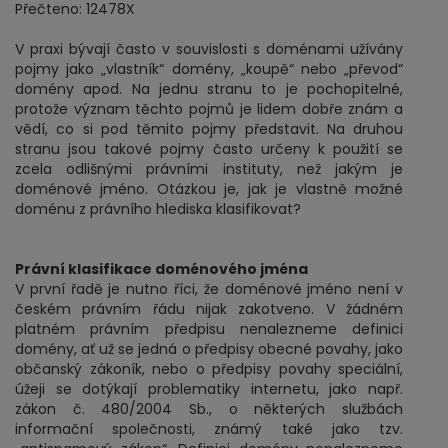
Přečteno: 12478X
V praxi bývají často v souvislosti s doménami užívány
pojmy jako „vlastník“ domény, „koupě“ nebo „převod“
domény apod. Na jednu stranu to je pochopitelné,
protože význam těchto pojmů je lidem dobře znám a
vědí, co si pod těmito pojmy představit. Na druhou
stranu jsou takové pojmy často určeny k použití se
zcela odlišnými právními instituty, než jakým je
doménové jméno. Otázkou je, jak je vlastně možné
doménu z právního hlediska klasifikovat?
Právní klasifikace doménového jména
V první řadě je nutno říci, že doménové jméno není v
českém právním řádu nijak zakotveno. V žádném
platném právním předpisu nenalezneme definici
domény, ať už se jedná o předpisy obecné povahy, jako
občanský zákoník, nebo o předpisy povahy speciální,
úžeji se dotýkají problematiky internetu, jako např.
zákon č. 480/2004 Sb., o některých službách
informační společnosti, známý také jako tzv.