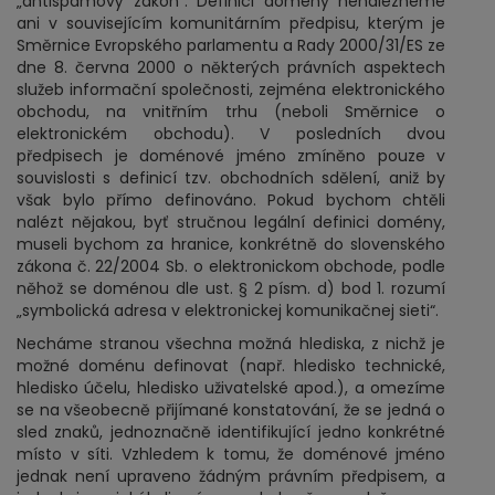
„antispamový zákon“. Definici domény nenalezneme
ani v souvisejícím komunitárním předpisu, kterým je
Směrnice Evropského parlamentu a Rady 2000/31/ES ze
dne 8. června 2000 o některých právních aspektech
služeb informační společnosti, zejména elektronického
obchodu, na vnitřním trhu (neboli Směrnice o
elektronickém obchodu). V posledních dvou
předpisech je doménové jméno zmíněno pouze v
souvislosti s definicí tzv. obchodních sdělení, aniž by
však bylo přímo definováno. Pokud bychom chtěli
nalézt nějakou, byť stručnou legální definici domény,
museli bychom za hranice, konkrétně do slovenského
zákona č. 22/2004 Sb. o elektronickom obchode, podle
něhož se doménou dle ust. § 2 písm. d) bod 1. rozumí
„symbolická adresa v elektronickej komunikačnej sieti“.
Necháme stranou všechna možná hlediska, z nichž je
možné doménu definovat (např. hledisko technické,
hledisko účelu, hledisko uživatelské apod.), a omezíme
se na všeobecně přijímané konstatování, že se jedná o
sled znaků, jednoznačně identifikující jedno konkrétné
místo v síti. Vzhledem k tomu, že doménové jméno
jednak není upraveno žádným právním předpisem, a