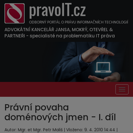
ADVOKÁTNÍ KANCELÁŘ JANSA, MOKRÝ, OTEVŘEL &
PARTNEŘI
- specialisté na problematiku IT práva
Togg
navig
Právní povaha
doménových jmen - I. díl
Autor: Mgr. et Mgr. Petr Mališ | Vloženo: 9. 4. 2010 14:44 |