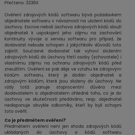
Přečteno: 3236X
Ověření zdrojových kódů softwaru bývá požadavkem
objednatele softwaru v návaznosti na uložení kódů do
úschovy. Escrow neboli úschova zdrojových kódů slouží
objednateli k uspokojení jeho zájmu na zachování
kontinuity vývoje a servisu softwaru pro případ, že
dodavatel nebude schopen z jakýchkoliv důvodů toto
zajistit. Současně dodavatel tak vyhoví složením
zdrojových kódů do úschovy třetí osoby (schovatele) i
vlastnímu zájmu na ochranu zdrojových kódů před
zneužitím. Ověření se pak děje ve vztahu ke zdrojovým
kódům softwaru, který je dodán objednateli a
zdrojovým kódům, které jsou složeny do úschovy. Ne
vždy totiž panuje stoprocentní důvěra mezi
dodavatelem a objednatelem ohledně toho, co je do
úschovy ve skutečnosti předáváno, resp. objednatel
nedisponuje obvykle odborníky, kteří by byli schopni
toto ověřit.
Co je předmětem ověření?
Předmětem ověření není jen shoda zdrojových kódů
ukládaných do úschovy a kódů softwaru