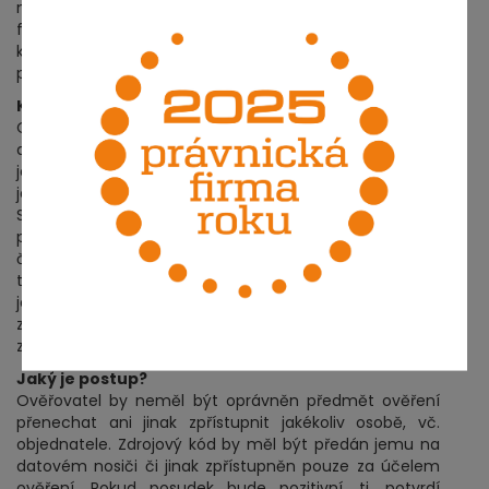
napsán tak, aby byl testovatelný. V rámci ověřování
funkčnosti ověřovatel pracuje se simulačními daty a
kontextem (např. omezujícími podmínkami) a vytváří
potřebnou množinu tzv. unit testů.
Kdo je ověřovatelem?
Ověřovatelem by měla být osoba či firma, která má
dostatečné zkušenosti s tvorbou zdrojového kódu, s
jeho nakládáním, čitelností, a to bez ohledu na to, kdo
je jeho původcem a v jakém jazyce je napsán.
Současně by tato osoba měla být dostatečně
pojištěna pro případ odpovědnosti za škodu a její
činnosti by měl být jednoznačně smluvně podchyceny,
tak aby výsledek v podobě posouzení poskytl
jednoznačnou odpověď objednateli a jistotu, že
zdrojový kód uložený následně u schovatele mu
zabezpečí kontinuální servis a vývoj softwaru.
Jaký je postup?
Ověřovatel by neměl být oprávněn předmět ověření
přenechat ani jinak zpřístupnit jakékoliv osobě, vč.
objednatele. Zdrojový kód by měl být předán jemu na
datovém nosiči či jinak zpřístupněn pouze za účelem
ověření. Pokud posudek bude pozitivní, tj. potvrdí