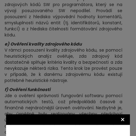
zdrojových kódů SW pro programátora, který se na
vývoji posuzovaného SW nepodílel. Provádí se
posouzení z hlediska výpovědní hodnoty komentářů,
smysluplnosti názvů entit (tj. identifikátorů, konstant,
funkcí) a z hlediska čitelnosti formátování zdrojového
kódu.
e) Ověření kvality zdrojového kódu
V rámci posouzení kvality zdrojového kódu, se pomocí
heuristických analýz ověřuje, zda zdrojový kód
dostatečně splňuje kritéria kvality a bezpečnosti a zda
nevykazuje některá rizika. Tento krok lze provést pouze
v případě, že k danému zdrojovému kódu existují
potřebné heuristické nástroje.
f) Ověření funkčnosti
Jde o ověření správnosti fungování softwaru pomocí
automatických testů, což předpokládá časově a
finančně nejnáročnější úroveň ověřování. Nezbytné je,
aby úspěšně byly realizovány všechny předchozí
×
úrovně ověřování. Tato úroveň ověření je
determinována dostatečnou definicí zdrojových a
cílových dat testů a současně zdrojový kód musí být