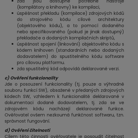
zda jsou dostupné potřebné nástroje
(kompilátory a knihovny) ke kompilaci,
úspěšnost překladu (kompilace) zdrojových kódů
do strojového kódu cílové architektury
(objektového kódu), a to pomocí dodaného
nebo specifikovaného (pokud je jinak dostupný)
překladače a dodaných kompilačních skriptů,
úspěšnost spojení (linkování) objektového kódu s
kódem knihoven (standardních nebo dodaných
dodavatelem) do spustitelného kódu software
pro cílovou platformu.
zda spustitelný kód odpovídá deklarované verzi.
c) Ověření funkcionality
Jde o posouzení funkcionality (tj. pouze a výhradně
souboru funkcí SW), obsažené v předaných zdrojových
kódech SW, vzhledem k funkcionalitě deklarované v
dokumentaci dodané dodavatelem, tj. zda se ve
zdrojovém kódu nacházejí deklarované funkce.
Ověřovatel ovšem nezkoumá funkčnost softwaru, tzn.
správnost fungování.
d) Ověření čitelnosti
Cílem této činnosti ověřovatele je posoudit čitelnost