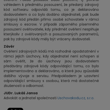
vzhledem k předmětu posouzení, že předaný zdrojový
kód softwaru odpovídá tomu, co je deklarováno
dodavatelem a co bylo dodáno objednateli, pak bude
zdrojový kód předán přímo osobě schovatele v rámci
smlouvy o escrow. V případě záporného písemného
posouzení ověřovatele, kdy předmět ověření nesplňuje
kterýkoliv z ověřovaných a posuzovaných parametrů,
pak by zdrojové kódy měly být vráceny dodavateli.
Závěr
Ověření zdrojových kódů má rozhodně opodstatnění v
rámci jejich úschovy, kdy objednatel není schopen si
sám ověřit, že do úschovy jsou dodavatelem
předávány zdrojové kódy odpovídající tomu, co bylo
implementováno a deklarováno, a které jsou způsobilé
dalšího vývoje a servisu. Předpokladem je uzavření
odpovídající smlouvy s osobou, která má dostatečné
zkušenosti a odbornost.
JUDr. Lukáš Jansa
Advokát a jednatel společnosti
Uschovakodu.cz, s.r.o.