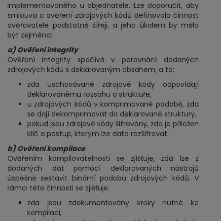
implementovaného u objednatele. Lze doporučit, aby
smlouva o ověření zdrojových kódů definovala činnost
ověřovatele podstatně šířeji, a jeho úkolem by mělo
být zejména:
a) Ověření integrity
Ověření integrity spočívá v porovnání dodaných
zdrojových kódů s deklarovaným obsahem, a to:
zda uschovávané zdrojové kódy odpovídají
deklarovanému rozsahu a struktuře,
u zdrojových kódů v komprimované podobě, zda
se dají dekomprimovat do deklarované struktury,
pokud jsou zdrojové kódy šifrovány, zda je přiložen
klíč a postup, kterým lze data rozšifrovat.
b) Ověření kompilace
Ověřením kompilovatelnosti se zjišťuje, zda lze z
dodaných dat pomocí deklarovaných nástrojů
úspěšně sestavit binární podobu zdrojových kódů. V
rámci této činnosti se zjišťuje:
zda jsou zdokumentovány kroky nutné ke
kompilaci,