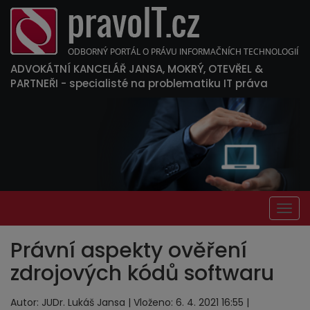
ADVOKÁTNÍ KANCELÁŘ JANSA, MOKRÝ, OTEVŘEL &
PARTNEŘI
- specialisté na problematiku IT práva
Togg
navig
Právní aspekty ověření
zdrojových kódů softwaru
Autor: JUDr. Lukáš Jansa | Vloženo: 6. 4. 2021 16:55 |