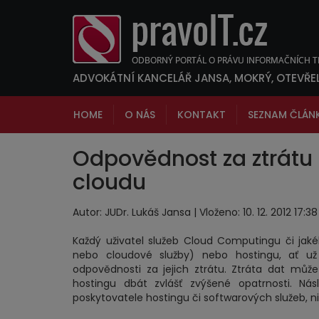
ADVOKÁTNÍ KANCELÁŘ JANSA, MOKRÝ, OTEVŘE
HOME
O NÁS
KONTAKT
SEZNAM ČLÁN
Odpovědnost za ztrátu 
cloudu
Autor: JUDr. Lukáš Jansa | Vloženo: 10. 12. 2012 17:
Každý uživatel služeb Cloud Computingu či jaké
nebo cloudové služby) nebo hostingu, ať už
odpovědnosti za jejich ztrátu. Ztráta dat může
hostingu dbát zvlášť zvýšené opatrnosti. Ná
poskytovatele hostingu či softwarových služeb, nik