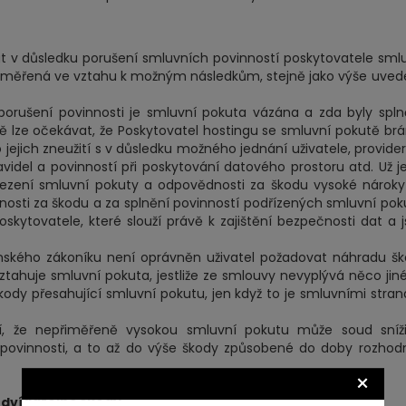
t v důsledku porušení smluvních povinností poskytovatele sml
řiměřená ve vztahu k možným následkům, stejně jako výše uve
rušení povinnosti je smluvní pokuta vázána a zda byly spl
 lze očekávat, že Poskytovatel hostingu se smluvní pokutě brá
jich zneužití s v důsledku možného jednání uživatele, provider
idel a povinností při poskytování datového prostoru atd. Už j
mezení smluvní pokuty a odpovědnosti za škodu vysoké nárok
osti za škodu a za splnění povinností podřízených smluvní pok
skytovatele, které slouží právě k zajištění bezpečnosti dat a 
nského zákoníku není oprávněn uživatel požadovat náhradu š
tahuje smluvní pokuta, jestliže ze smlouvy nevyplývá něco jin
ody přesahující smluvní pokutu, jen když to je smluvními stra
í, že nepřiměřeně vysokou smluvní pokutu může soud sníži
povinnosti, a to až do výše škody způsobené do doby rozhod
×
edvídatelné škody