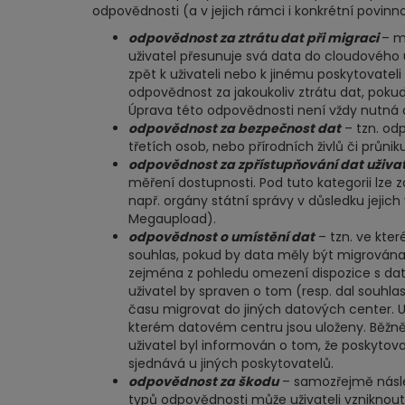
odpovědnosti (a v jejich rámci i konkrétní povinno
odpovědnost za ztrátu dat při migraci
– m
uživatel přesunuje svá data do cloudového u
zpět k uživateli nebo k jinému poskytovate
odpovědnost za jakoukoliv ztrátu dat, pok
Úprava této odpovědnosti není vždy nutná 
odpovědnost za bezpečnost dat
– tzn. od
třetích osob, nebo přírodních živlů či průni
odpovědnost za zpřístupňování dat uživat
měření dostupnosti. Pod tuto kategorii lze
např. orgány státní správy v důsledku jejic
Megaupload).
odpovědnost o umístění dat
– tzn. ve kte
souhlas, pokud by data měly být migrována
zejména z pohledu omezení dispozice s dat
uživatel by spraven o tom (resp. dal souhl
času migrovat do jiných datových center. Už
kterém datovém centru jsou uloženy. Běžně 
uživatel byl informován o tom, že poskytov
sjednává u jiných poskytovatelů.
odpovědnost za škodu
– samozřejmě násle
typů odpovědnosti může uživateli vzniknou