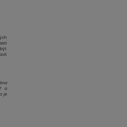
vých
asti
být
vit
éna
T a
a je