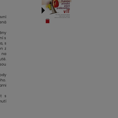
uvní
dená
něny
ní s
a, s
en z
y na
utě.
jsou
kody
ého.
nami
t s
nutí