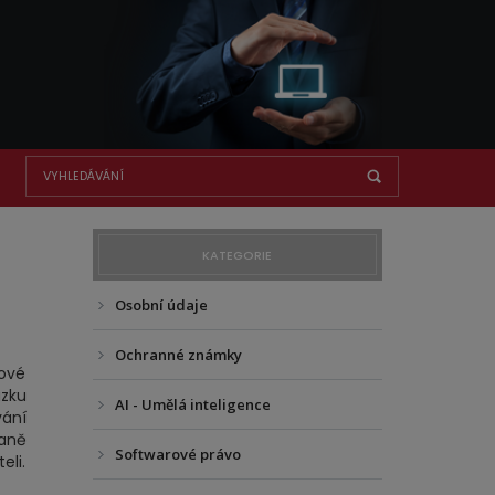
KATEGORIE
Osobní údaje
Ochranné známky
rové
zku
AI - Umělá inteligence
vání
aně
Softwarové právo
eli.