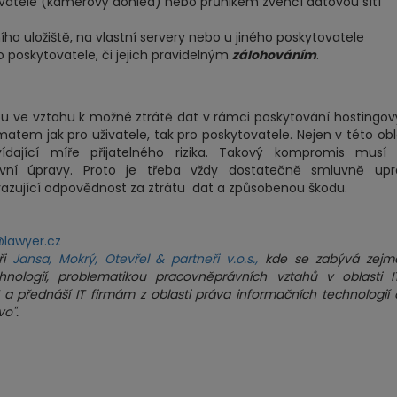
vatele (kamerový dohled) nebo průnikem zvenčí datovou sítí
ního uložiště, na vlastní servery nebo u jiného poskytovatele
 poskytovatele, či jejich pravidelným
zálohováním
.
sou ve vztahu k možné ztrátě dat v rámci poskytování hostingo
tem jak pro uživatele, tak pro poskytovatele. Nejen v této obl
ídající míře přijatelného rizika. Takový kompromis musí 
ní úpravy. Proto je třeba vždy dostatečně smluvně upra
azující odpovědnost za ztrátu dat a způsobenou škodu.
lawyer.cz
ři
J
ansa, Mokrý, Otevřel & partneři v.o.s.
,
kde se zabývá zejm
ologií, problematikou pracovněprávních vztahů v oblasti I
 a přednáší IT firmám z oblasti práva informačních technologií 
o".