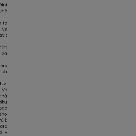
ální
bené
a to
t ve
avit
ním
 za
terá
ních
zv.
. Ve
inná
niku
koda
jeho
rů k
ato
i v