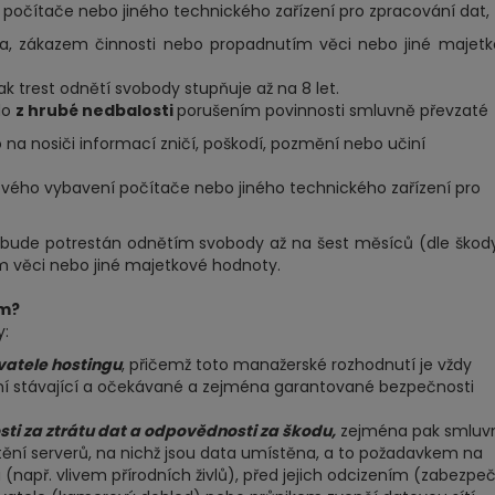
očítače nebo jiného technického zařízení pro zpracování dat,
a, zákazem činnosti nebo propadnutím věci nebo jiné majet
k trest odnětí svobody stupňuje až na 8 let.
do
z hrubé nedbalosti
porušením povinnosti smluvně převzaté
a nosiči informací zničí, poškodí, pozmění nebo učiní
vého vybavení počítače nebo jiného technického zařízení pro
 bude potrestán odnětím svobody až na šest měsíců (dle škod
m věci nebo jiné majetkové hodnoty.
em?
y:
atele hostingu
, přičemž toto manažerské rozhodnutí je vždy
ní stávající a očekávané a zejména garantované bezpečnosti
i za ztrátu dat a odpovědnosti za škodu,
zejména pak smluv
štění serverů, na nichž jsou data umístěna, a to požadavkem na
např. vlivem přírodních živlů), před jejich odcizením (zabezpe