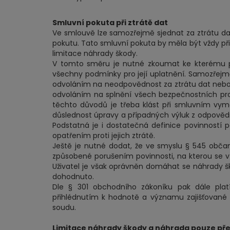
Smluvní pokuta při ztrátě dat
Ve smlouvě lze samozřejmě sjednat za ztrátu da
pokutu. Tato smluvní pokuta by měla být vždy p
limitace náhrady škody.
V tomto směru je nutné zkoumat ke kterému po
všechny podmínky pro její uplatnění. Samozřejmě
odvoláním na neodpovědnost za ztrátu dat nebo je
odvoláním na splnění všech bezpečnostních prav
těchto důvodů je třeba klást při smluvním vy
důslednost úpravy a případných výluk z odpovědn
Podstatná je i dostatečná definice povinností po
opatřením proti jejich ztrátě.
Ještě je nutné dodat, že ve smyslu § 545 obča
způsobené porušením povinnosti, na kterou se vz
Uživatel je však oprávněn domáhat se náhrady šk
dohodnuto.
Dle § 301 obchodního zákoníku pak dále plat
přihlédnutím k hodnotě a významu zajišťované 
soudu.
Limitace náhrady škody a náhrada pouze př