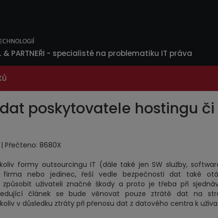
L & PARTNEŘI
- specialisté na problematiku IT práva
KŮ
dat poskytovatele hostingu či
38 | Přečteno: 8680X
koliv formy outsourcingu IT (dále také jen SW služby, softwa
 firma nebo jedinec, řeší vedle bezpečnosti dat také otá
 způsobit uživateli značné škody a proto je třeba při sjedná
sledující článek se bude věnovat pouze ztrátě dat na str
oliv v důsledku ztráty při přenosu dat z datového centra k uživat