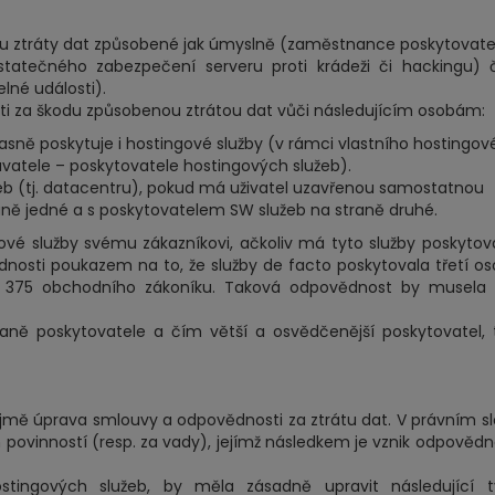
u ztráty dat způsobené jak úmyslně (zaměstnance poskytovate
tatečného zabezpečení serveru proti krádeži či hackingu) 
lné události).
i za škodu způsobenou ztrátou dat vůči následujícím osobám:
časně poskytuje i hostingové služby (v rámci vlastního hostingo
atele – poskytovatele hostingových služeb).
žeb (tj. datacentru), pokud má uživatel uzavřenou samostatnou
ně jedné a s poskytovatelem SW služeb na straně druhé.
ové služby svému zákazníkovi, ačkoliv má tyto služby poskyto
osti poukazem na to, že služby de facto poskytovala třetí o
§ 375 obchodního zákoníku. Taková odpovědnost by musela 
aně poskytovatele a čím větší a osvědčenější poskytovatel,
řejmě úprava smlouvy a odpovědnosti za ztrátu dat. V právním s
povinností (resp. za vady), jejímž následkem je vznik odpovědn
stingových služeb, by měla zásadně upravit následující t