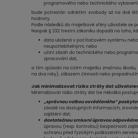
programového nebo technického vybavení p
bude potrestán odnětím svobody až na dvě lét
hodnoty.
Podle následků do majetkové sféry uživatele se pa
Naopak § 232 trestní zákoníku dopadá na toho, k
data uložená v počítačovém systému nebo n
neupotřebitelnými, nebo
učiní zásah do technického nebo programo
zpracování dat,
a tím způsobí na cizím majetku značnou škodu,
na dva roky), zákazem činnosti nebo propadnutí
Jak minimalizovat riziko ztráty dat uživatel
Minimalizovat riziko ztráty dat lze několika postup
„správnou volbou osvědčeného“ poskytov
závislé na dostupných informacích, srovná
zajištění dat;
dostatečnou smluvní úpravou odpovědnost
úpravou (resp. kontrolou) bezpečnosti zaji
ochranu před fyzickým poškozením serveru (