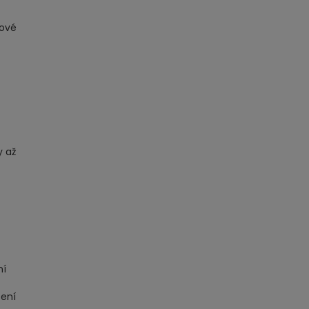
kové
y až
ní
čení