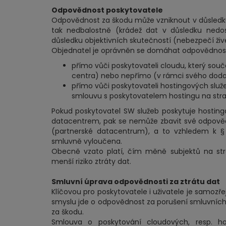
Odpovědnost poskytovatele
Odpovědnost za škodu může vzniknout v důsledk
tak nedbalostně (krádež dat v důsledku nedos
důsledku objektivních skutečností (nebezpečí žive
Objednatel je oprávněn se domáhat odpovědnost
přímo vůči poskytovateli cloudu, který sou
centra) nebo nepřímo (v rámci svého dodav
přímo vůči poskytovateli hostingových slu
smlouvu s poskytovatelem hostingu na stra
Pokud poskytovatel SW služeb poskytuje hosting
datacentrem, pak se nemůže zbavit své odpovědn
(partnerské datacentrum), a to vzhledem k 
smluvně vyloučena.
Obecně vzato platí, čím měně subjektů na str
menší riziko ztráty dat.
Smluvní úprava odpovědnosti za ztrátu dat
Klíčovou pro poskytovatele i uživatele je samoz
smyslu jde o odpovědnost za porušení smluvních 
za škodu.
Smlouva o poskytování cloudových, resp. ho