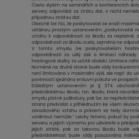
Často slyším na seminářích a konferencích dotaz
servery odpovídat za ztrátu dat, o nichž neměl
případnou ztrátou dat.
Obecně lze říci, že poskytovatel se snaží maximá
většinou prostým ustanovením „poskytovatel ne
vztahu k odpovědnosti za škodu za neplatné, 
odpovědnosti za škodu zcela, zejména ne odpov
V tomto smyslu lze poskytovatelům hosting
odpovědnosti za ušlý zisk a limitací náhrady
hostingové služby za určité období. Limitace náh
Nicméně na druhé straně bude vždy konkurenční 
není limitována v maximální výši, ale např. do u
povinností sjednána smluvní pokuta ve prospěch 
Důležitým ustanovením je § 374 obchodního
předvídatelnou škodu, tzn. škodu, která nevznik
smyslu platné judikatury, pak lze za nepředvídat
strana předvídat s přihlédnutím ke všem skuteč
závazkového vztahu a právem se tedy domnívala
vzniknout nemůže.“ Laicky řečeno, pokud by posk
serveru a jejich významu pro uživatele a předp
jejich ztrátě, pak za takovou škodu bude o
předvídatelnost bude vždy posuzována individ