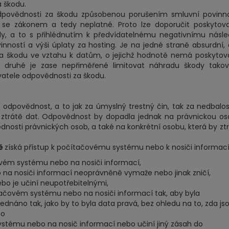
a škodu.
odpovědnosti za škodu způsobenou porušením smluvní povinno
u se zákonem a tedy neplatné. Proto lze doporučit poskytova
y, a to s přihlédnutím k předvídatelnému negativnímu násl
vinností a výši úplaty za hosting. Je na jedné straně absurdní,
 škodu ve vztahu k datům, o jejichž hodnotě nemá poskytov
ě druhé je zase nepřiměřené limitovat náhradu škody tako
vatele odpovědnosti za škodu.
 odpovědnost, a to jak za úmyslný trestný čin, tak za nedbalos
 ztrátě dat. Odpovědnost by dopadla jednak na právnickou o
nosti právnických osob, a také na konkrétní osobu, která by zt
ě
získá přístup k počítačovému systému nebo k nosiči informací
vém systému nebo na nosiči informací,
na nosiči informací neoprávněně vymaže nebo jinak zničí,
nebo je učiní neupotřebitelnými,
ačovém systému nebo na nosiči informací tak, aby byla
dnáno tak, jako by to byla data pravá, bez ohledu na to, zda js
bo
stému nebo na nosič informací nebo učiní jiný zásah do