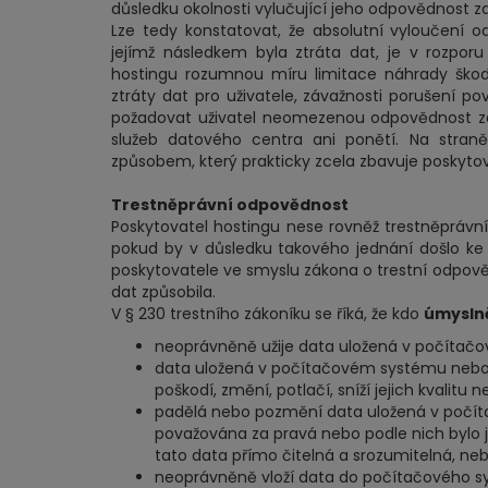
důsledku okolnosti vylučující jeho odpovědnost z
Lze tedy konstatovat, že absolutní vyloučení 
jejímž následkem byla ztráta dat, je v rozpor
hostingu rozumnou míru limitace náhrady škod
ztráty dat pro uživatele, závažnosti porušení po
požadovat uživatel neomezenou odpovědnost za
služeb datového centra ani ponětí. Na stran
způsobem, který prakticky zcela zbavuje poskyto
Trestněprávní odpovědnost
Poskytovatel hostingu nese rovněž trestněprávní
pokud by v důsledku takového jednání došlo ke
poskytovatele ve smyslu zákona o trestní odpověd
dat způsobila.
V § 230 trestního zákoníku se říká, že kdo
úmysln
neoprávněně užije data uložená v počítačo
data uložená v počítačovém systému nebo 
poškodí, změní, potlačí, sníží jejich kvalitu 
padělá nebo pozmění data uložená v počít
považována za pravá nebo podle nich bylo je
tato data přímo čitelná a srozumitelná, ne
neoprávněně vloží data do počítačového sy