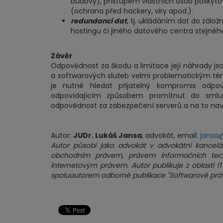
budovy), přístupem vlastních osob poskyto
(ochrana před hackery, viry apod.).
redundancí dat
, tj. ukládáním dat do zálož
hostingu či jiného datového centra stejného
Závěr
Odpovědnost za škodu a limitace její náhrady j
a softwarových služeb velmi problematickým téma
je nutné hledat přijatelný kompromis odpov
odpovídajícím způsobem promítnut do smluv
odpovědnost za zabezpečení serverů a na to nav
Autor:
JUDr. Lukáš Jansa
, advokát, email:
jansa@
Autor působí jako advokát v advokátní kancelá
obchodním právem, právem informačních techn
internetovým právem. Autor publikuje z oblasti IT
spoluautorem odborné publikace "Softwarové práv