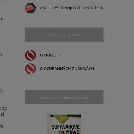
ÚSCHOVY ZDROJOVÝCH KÓDŮ SW
ut
NAŠE INFOPORTÁLY
m
O PRÁVU IT
O OCHRANNÝCH ZNÁMKÁCH
by
u
KNIHA SOFTWAROVÉ PRÁVO
ž by
si
ch