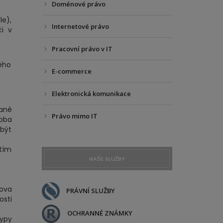
Doménové právo
le),
Internetové právo
či v
Pracovní právo v IT
vého
E-commerce
Elektronická komunikace
vané
Právo mimo IT
soba
být
 tím
NAŠE SLUŽBY
lova
PRÁVNÍ SLUŽBY
osti
OCHRANNÉ ZNÁMKY
ypy