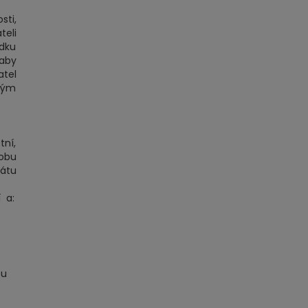
sti,
teli
edku
 aby
atel
vým
tní,
sobu
rátu
 a:
ou