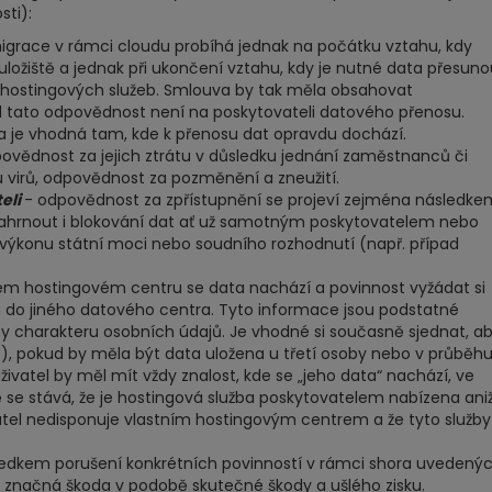
sti):
igrace v rámci cloudu probíhá jednak na počátku vztahu, kdy
ložiště a jednak při ukončení vztahu, kdy je nutné data přesuno
li hostingových služeb. Smlouva by tak měla obsahovat
ud tato odpovědnost není na poskytovateli datového přenosu.
a je vhodná tam, kde k přenosu dat opravdu dochází.
povědnost za jejich ztrátu v důsledku jednání zaměstnanců či
ku virů, odpovědnost za pozměnění a zneužití.
eli
- odpovědnost za zpřístupnění se projeví zejména následke
 zahrnout i blokování dat ať už samotným poskytovatelem nebo
h výkonu státní moci nebo soudního rozhodnutí (např. případ
rém hostingovém centru se data nachází a povinnost vyžádat si
 do jiného datového centra. Tyto informace jsou podstatné
y charakteru osobních údajů. Je vhodné si současně sjednat, a
as), pokud by měla být data uložena u třetí osoby nebo v průběh
ivatel by měl mít vždy znalost, kde se „jeho data“ nachází, ve
se stává, že je hostingová služba poskytovatelem nabízena ani
atel nedisponuje vlastním hostingovým centrem a že tyto služby 
dkem porušení konkrétních povinností v rámci shora uvedený
t značná škoda v podobě skutečné škody a ušlého zisku.