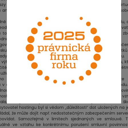
y typu: Jak může naše společnost poskytující hosting či virtu
a ani tušení a jaká je výše naší odpovědnosti za škody způso
lně limitovat svou odpovědnost za ztrátu dat a tím i za škodu, 
odpovídá za ztrátu dat“. Toto ustanovení však lze považova
a to vzhledem k § 386 obchodního zákoníku, kdy se nelze zb
ědnosti za škodu způsobenou úmyslně.
ových služeb doporučit limitaci náhrady škody vylouče
 skutečné škody konkrétní částkou, např. součtem poplatků
rady škody je přípustná v souladu s § 386 obchodního zákoníku.
výhodou konkrétního poskytovatele i odpovědnost za škodu, k
rčité přiměřené částky nebo kdy je pro případ porušení konkrét
uživatele.
 zákoníku, který stanoví povinnost nahrazovat pouze t
la v důsledku okolností vylučujících jeho odpovědnost za škodu
elnou škodou „považovat takovou škodu, jejíž vznik nemohla pov
nostem, které znala nebo měla při obvyklé péči znát v době vz
, že z porušení povinnosti, kterého se dopustila, taková š
ytovatel hostingu byl si vědom „důležitosti“ dat uložených na 
okládal, že může dojít např. nedostatečným zabezpečením serve
dpovídat. Samozřejmě v limitech sjednaných ve smlouvě. T
uálně ve vztahu ke konkrétnímu porušení smluvní povinnost