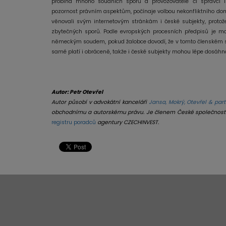
probíhá mnoho soudních sporů a provozovatelé či správci i
pozornost právním aspektům, počínaje volbou nekonfliktního d
věnovali svým internetovým stránkám i české subjekty, protož
zbytečných sporů. Podle evropských procesních předpisů je m
německým soudem, pokud žalobce dovodí, že v tomto členském s
samé platí i obráceně, takže i české subjekty mohou lépe dosáhno
Autor: Petr Otevřel
Autor působí v advokátní
kanceláři
Jansa, Mokrý, Otevřel & partn
obchodnímu a autorskému právu. Je členem České společnosti
registru poradců
agentury CZECHINVEST.