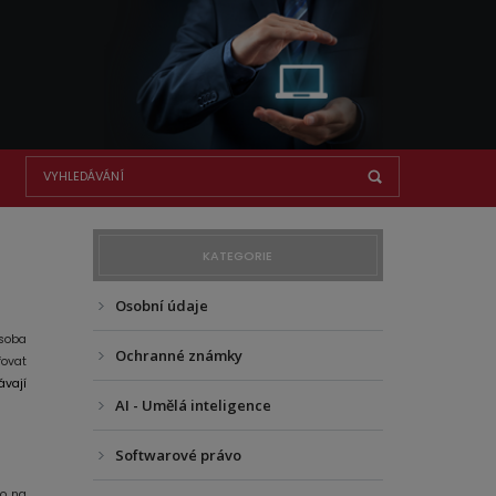
KATEGORIE
Osobní údaje
soba
Ochranné známky
řovat
ávají
AI - Umělá inteligence
Softwarové právo
mo na