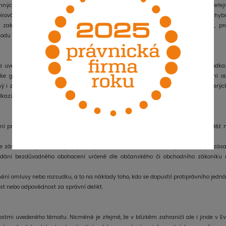
nných známek a rovněž k neoprávněnému sdělování cizího autorského díla veřejn
rováno (např. odkaz na cizí odborný text, on-line lexikon nebo fotografie). Pochyb
zakládat parazitování na soutěžiteli nebo porušovat tzv. generální klauzuli, pr
u (dělá se lepším, než ve skutečnosti je).
a uvedenou problematikou. Banner je zpravidla grafickým dílem a zahrnuje odka
v ke grafickému dílu při tvorbě banneru nebo k použití odkazu na protiprávní o
i za stránky, na které banner odkazuje), ale také provozovatel stránek, na kterýc
kazů viz shora).
ní práva, práva autorská, práva k ochranným známkám a v neposlední řadě též 
se závadného jednání a poskytnutí přiměřeného zadostiučinění (především při zás
vydání bezdůvodného obohacení určené dle občanského či obchodního zákoníku 
ní omluvy nebo rozsudku, a to na náklady toho, kdo se dopustil protiprávního jedná
t nebo odpovědnost za správní delikt.
stmi uvedeného tématu. Nicméně je zřejmé, že v blízkém zahraničí ale i jinde v E