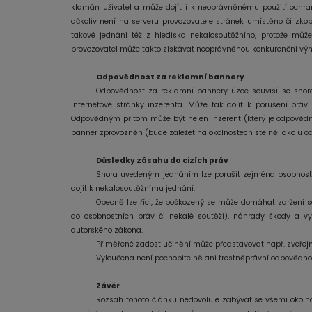
klamán uživatel a může dojít i k neoprávněnému použití ochra
ačkoliv není na serveru provozovatele stránek umístěno či zkopí
takové jednání též z hlediska nekalosoutěžního, protože může 
provozovatel může takto získávat neoprávněnou konkurenční výhod
Odpovědnost za reklamní bannery
Odpovědnost za reklamní bannery úzce souvisí se shor
internetové stránky inzerenta. Může tak dojít k porušení prá
Odpovědným přitom může být nejen inzerent (který je odpovědný 
banner zprovozněn (bude záležet na okolnostech stejně jako u od
Důsledky zásahu do cizích práv
Shora uvedeným jednáním lze porušit zejména osobnost
dojít k nekalosoutěžnímu jednání.
Obecně lze říci, že poškozený se může domáhat zdržení 
do osobnostních práv či nekalé soutěži), náhrady škody a 
autorského zákona.
Přiměřené zadostiučinění může představovat např. zveřejně
Vyloučena není pochopitelně ani trestněprávní odpovědnos
Závěr
Rozsah tohoto článku nedovoluje zabývat se všemi okolno