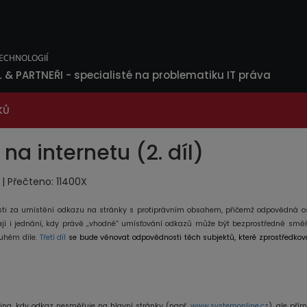
L & PARTNEŘI
- specialisté na problematiku IT práva
KŮ
a internetu (2. díl)
8 | Přečteno: 11400X
sti za umístění odkazu na stránky s protiprávním obsahem, přičemž odpovědná o
jí i jednání, kdy právě „vhodné“ umísťování odkazů může být bezprostředně smě
ruhém díle.
Třetí díl
se bude věnovat odpovědnosti těch subjektů, které zprostředkov
king, kdy odkaz nesměřuje na hlavní stránky (např.
www.systemonline.cz
), ale pří