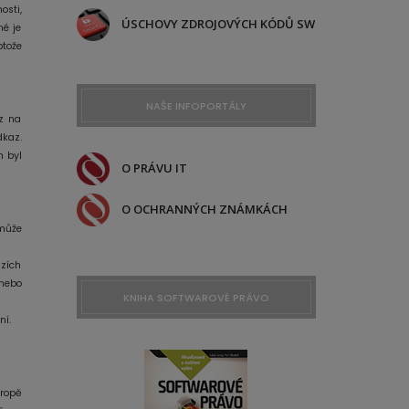
osti,
ÚSCHOVY ZDROJOVÝCH KÓDŮ SW
né je
otože
NAŠE INFOPORTÁLY
z na
dkaz.
h byl
O PRÁVU IT
O OCHRANNÝCH ZNÁMKÁCH
může
azích
nebo
KNIHA SOFTWAROVÉ PRÁVO
ní.
vropě