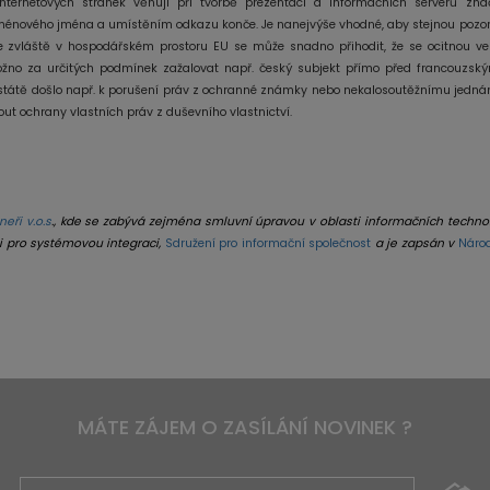
nternetových stránek věnují při tvorbě prezentací a informačních serverů zna
oménového jména a umístěním odkazu konče. Je nanejvýše vhodné, aby stejnou pozo
e zvláště v hospodářském prostoru EU se může snadno přihodit, že se ocitnou ve
ožno za určitých podmínek zažalovat např. český subjekt přímo před francouzsk
tátě došlo např. k porušení práv z ochranné známky nebo nekalosoutěžnímu jednán
ut ochrany vlastních práv z duševního vlastnictví.
eři v.o.s
., kde se zabývá zejména smluvní úpravou v oblasti informačních technol
 pro systémovou integraci,
Sdružení pro informační společnost
a je zapsán v
Náro
MÁTE ZÁJEM O ZASÍLÁNÍ NOVINEK ?