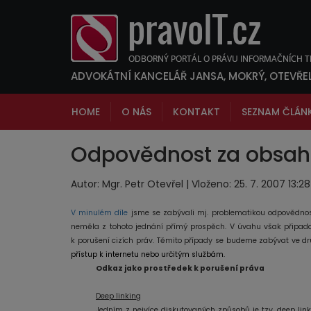
ADVOKÁTNÍ KANCELÁŘ JANSA, MOKRÝ, OTEVŘE
HOME
O NÁS
KONTAKT
SEZNAM ČLÁN
Odpovědnost za obsah n
Autor: Mgr. Petr Otevřel | Vloženo: 25. 7. 2007 13:2
V minulém díle
jsme se zabývali mj. problematikou odpovědno
neměla z tohoto jednání přímý prospěch. V úvahu však připada
k porušení cizích práv. Těmito případy se budeme zabývat ve d
přístup k internetu nebo určitým službám.
Odkaz jako prostředek k porušení práva
Deep linking
Jedním z nejvíce diskutovaných způsobů je tzv. deep lin