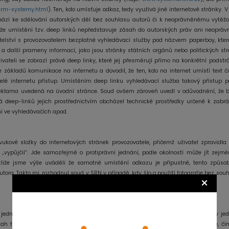
-crm-systemy.html
). Ten, kdo umísťuje odkaz, tedy využívá jiné internetové stránky. 
ází ke sdělování autorských děl bez souhlasu autorů či k neoprávněnému vytěž
, že umístění tzv. deep linků nepředstavuje zásah do autorských práv ani neoprá
telství s provozovatelem bezplatné vyhledávací služby pod názvem paperboy, kte
a další prameny informací, jako jsou stránky státních orgánů nebo politických st
vateli se zobrazí právě deep linky, které jej přesměrují přímo na konkrétní podstr
ákladů komunikace na internetu a dovodil, že ten, kdo na internet umístí text či
elé internetu přístup. Umístěním deep linku vyhledávací služba takový přístup 
eklama uvedená na úvodní stránce. Soud ovšem zároveň uvedl v odůvodnění, že 
á deep-linků jejich prostřednictvím obcházel technické prostředky určené k zabr
ní ve vyhledávačích apod.
zvukové složky do internetových stránek provozovatele, přičemž uživatel zpravidla
„vypůjčil“. Jde samozřejmě o protiprávní jednání, podle okolností může jít zejm
tliže jsme výše uváděli že samotné umístění odkazu je přípustné, tento způso
utora. Takto mj. rozhodnul soud v SRN v případě, kdy šlo o použití fotografie bez sou
×
jednotlivé rámce. Provozovatel stránek umístí odkaz, který otevře cizí stránku v j
h tak působí, jako by byl stále součástí internetových stránek provozovatele, čí