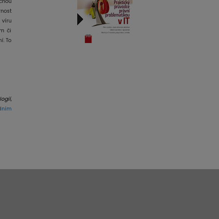
čnou
rnost
 víru
ým či
í. To
ogií,
dním