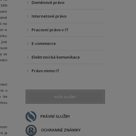
Doménové právo
V SRN
ování
Internetové právo
vněné
rá na
Pracovní právo v IT
ran a
ánku.
 jiné
E-commerce
pouze
by se
Elektronická komunikace
ánění
Právo mimo IT
 není
éna o
b lze
NAŠE SLUŽBY
hlasu
PRÁVNÍ SLUŽBY
ednom
OCHRANNÉ ZNÁMKY
mž je