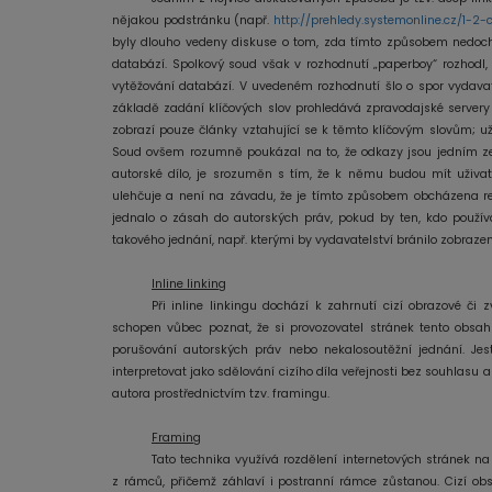
nějakou podstránku (např.
http://prehledy.systemonline.cz/1-2
byly dlouho vedeny diskuse o tom, zda tímto způsobem nedoch
databází. Spolkový soud však v rozhodnutí „paperboy“ rozhodl
vytěžování databází. V uvedeném rozhodnutí šlo o spor vydava
základě zadání klíčových slov prohledává zpravodajské servery 
zobrazí pouze články vztahující se k těmto klíčovým slovům; uži
Soud ovšem rozumně poukázal na to, že odkazy jsou jedním ze z
autorské dílo, je srozuměn s tím, že k němu budou mít uživat
ulehčuje a není na závadu, že je tímto způsobem obcházena r
jednalo o zásah do autorských práv, pokud by ten, kdo použív
takového jednání, např. kterými by vydavatelství bránilo zobraze
Inline linking
Při inline linkingu dochází k zahrnutí cizí obrazové či 
schopen vůbec poznat, že si provozovatel stránek tento obsah 
porušování autorských práv nebo nekalosoutěžní jednání. Jes
interpretovat jako sdělování cizího díla veřejnosti bez souhlasu a
autora prostřednictvím tzv. framingu.
Framing
Tato technika využívá rozdělení internetových stránek na 
z rámců, přičemž záhlaví i postranní rámce zůstanou. Cizí obsa