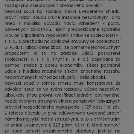
zástupkyně v neprospěch obviněného dovolání
Nejvyšší soud na základě shora uvedeného shledal
právní názor soudu druhé instance nesprávným, a to
hned z několika důvodů. Navíc vzhledem k počtu
oslovených zákazníků, jejich předpokládané spotřebě
LPG, při případném vypovězení smluv se společností P.,
s. r. o., a přechodu na obdobné smlouvy se společností
G. P., a. s., jakož i ceně zboží, lze poměrně jednoduchým
propočtem, a to na základě údajů poškozené
společnosti P. s. r. o. (nyní P., s. r. o.), popřípadě za
pomoci znalce z oboru ekonomiky, získat potřebné
údaje z hlediska možného získání značného rozsahu
neoprávněných výhod za rok, příp, i delší období.
Nejvyšší soud v tomto směru musí konstatovat, že
odvolací soud se ve svém rozsudku vůbec nezabýval
jakoukoliv jinou právní kvalifikací jednání obviněného,
než žalovaným trestným činem porušování závazných
pravidel hospodářského styku podle § 127 odst. 1 tr. zák.
Z tohoto důvodu je plně odůvodněna uvedená právní
námitka nejvyšší státní zástupkyně, a to s přihlédnutím
ke znění ustanovení § 226 písm. b) tr. ř., které stanoví,
že soud zprostí obžalovaného obžaloby, jestliže na