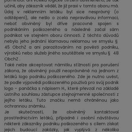
pominout ani vcelku logické tvrzení obviněného, že tak
učinil, aby zákazník věděl, že již praxi v tomto oboru má.
Údaj v reklamním letáku byl sice nesprávný (o
odštěpení), ale nešlo o zcela nepravdivou informaci,
neboť obviněný byl dříve pracovně spojen s
podnikáním poškozeného a následně začal sám
podnikat ve stejném oboru činnosti. Z těchto důvodů
nebylo jeho jednání klamavou reklamou ve smyslu §
45 ObchZ a ani parazitováním na pověsti podniku,
výrobků nebo služeb jiného soutěžitele ve smyslu § 48
ObchZ .
Také nelze akceptovat námitku stížnosti pro porušení
zákona, že obviněný použil neoprávněně na jednom z
letáků logo podniku poškozeného. Zde je nutno uvést,
že podle výpovědi poškozeného používá pro svůj podnik
logo - panáčka s nápisem H., které převzal na základě
ústního souhlasu zástupce stejnojmenné společnosti z
jejího letáku. Tuto značku nemá chráněnou jako
ochrannou známku.
Je skutečností, že obviněný kontaktoval
prostřednictvím letáků, případně i osobní návštěvou
některé zákazníky podniku poškozeného s cílem získat
jejich budoucí zakázky, jak vyplývá z několika