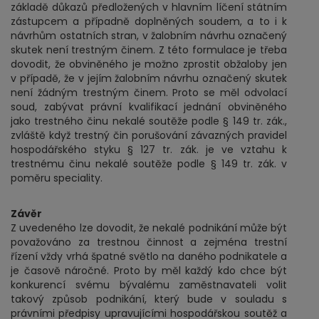
základě důkazů předložených v hlavním líčení státním
zástupcem a případně doplněných soudem, a to i k
návrhům ostatních stran, v žalobním návrhu označený
skutek není trestným činem. Z této formulace je třeba
dovodit, že obviněného je možno zprostit obžaloby jen
v případě, že v jejím žalobním návrhu označený skutek
není žádným trestným činem. Proto se měl odvolací
soud, zabývat právní kvalifikací jednání obviněného
jako trestného činu nekalé soutěže podle § 149 tr. zák.,
zvláště když trestný čin porušování závazných pravidel
hospodářského styku § 127 tr. zák. je ve vztahu k
trestnému činu nekalé soutěže podle § 149 tr. zák. v
poměru speciality.
Závěr
Z uvedeného lze dovodit, že nekalé podnikání může být
považováno za trestnou činnost a zejména trestní
řízení vždy vrhá špatné světlo na daného podnikatele a
je časově náročné. Proto by měl každý kdo chce být
konkurencí svému bývalému zaměstnavateli volit
takový způsob podnikání, který bude v souladu s
právními předpisy upravujícími hospodářskou soutěž a