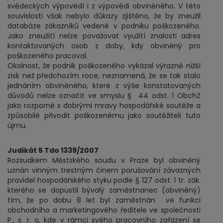
svědeckých výpovědí i z výpovědi obviněného. V této
souvislosti však nebylo důkazy zjištěno, že by zneužil
databáze zákazníků vedené v podniku poškozeného.
Jako zneužití nelze považovat využití znalosti adres
kontaktovaných osob z doby, kdy obviněný pro
poškozeného pracoval.
Okolnost, že podnik poškozeného vykázal výrazně nižší
zisk než předchozím roce, neznamená, že se tak stalo
jednáním obviněného, které z výše konstatovaných
důvodů nelze označit ve smyslu § 44 odst. 1 ObchZ
jako rozporné s dobrými mravy hospodářské soutěže a
způsobilé přivodit poškozenému jako soutěžiteli tuto
újmu.
Judikát 5 Tdo 1339/2007
Rozsudkem Městského soudu v Praze byl obviněný
uznán vinným trestným činem porušování závazných
pravidel hospodářského styku podle § 127 odst. 1 tr. zák.
kterého se dopustil bývalý zaměstnanec (obviněný)
tím, že po dobu 8 let byl zaměstnán ve funkci
obchodního a marketingového ředitele ve společnosti
P., s. r. o, kde v rámci svého pracovního zařazení se