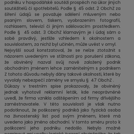
podniku v hospodářské soutěži prospěch na úkor jiných
soutěžitelů či spotřebitelů. Podle § 45 odst. 2 ObchZ za
šíření údajů se považuje sdělení mluveným nebo
psaným slovem, tiskem, vyobrazením fotografií,
rozhlasem, televizí či jiným sdělovacím prostředkem.
Podle § 45 odst. 3 ObchZ klamavým je i údaj sám o
sobě pravdivý, jestliže vzhledem k okolnostem a
souvislostem, za nichž byl učiněn, může uvést v omyl.
Nejvyšší soud konstzatoval, že se nelze ztotožnit s
názorem uvedeným ve stížnosti pro porušení zákona,
že obviněný nazval svůj nově založený podnik
obchodním jménem lehce zaměnitelným s podnikem
Z tohoto důvodu nebyly dány takové okolnosti, které by
vyvolaly nebezpečí záměny ve smyslu § 47 ObchZ .
Důkazy v trestním spise prokazovaly, že obviněný
jednak vyhotovil reklamní leták, kde neoprávněně
uvedl, že firma vznikla odštěpením od firmy dřívějšího
zaměstnavatele. V této souvislosti je však nutno
podotknout, že poškozený podniká jako fyzická osoba
na živnostenský list pod svým jménem, které má
uvedeno jako jméno obchodní. V tomto směru proto k
poškození jeho podniku nedošlo. Nebylo možné