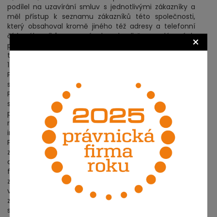
podílel na uzavírání smluv s jednotlivými zákazníky a
měl přístup k seznamu zákazníků této společnosti,
který obsahoval kromě jiného též adresy a telefonní
čísla zákazníků a cenové relace k odběru prodávaných
×
produktů, když tyto údaje jsou předmětem obchodního
tajemství zmíněné společnosti ve smyslu ustanovení §
17 obchodního zákoníku.
Před ukončením svého pracovního poměru ve firmě P.,
s. r. o., inicioval vznik společnosti G. P., a. s., (dále jen „G.
P., a. s.“), která měla podnikat ve stejném oboru jako
společnost P., s. r. o., a a obviněný v ní vykonával funkci
předsedy představenstva a společnost fakticky řídil a v
rámci svého působení ve společnosti G. P., a. s., zneužil
interní informace o zákaznících a cenách společnosti
P., s. r. o., které získal v době svého předchozího
zaměstnání ve společnosti P., s. r. o., a to tak, že po
dobu dvou let zasílal nebo nechal zasílat písemně či
formou SMS na dříve získaná telefonní čísla či adresy
zákazníků společnosti P., s. r. o., nabídky na cenově
výhodnější dodávky zboží, přičemž toto vědomé
zneužívání interních informací o zákaznících
společnosti P., s. r. o., prováděl obviněnýs úmyslem