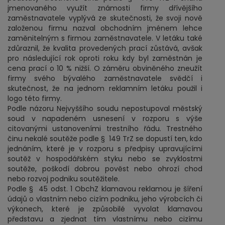
jmenovaného využít známosti firmy dřívějšího
zaměstnavatele vyplývá ze skutečnosti, že svoji nově
založenou firmu nazval obchodním jménem lehce
zaměnitelným s firmou zaměstnavatele. V letáku také
zdůraznil, že kvalita provedených prací zůstává, avšak
pro následující rok oproti roku kdy byl zaměstnán je
cena prací o 10 % nižší. O záměru obviněného zneužít
firmy svého bývalého zaměstnavatele svědčí i
skutečnost, že na jednom reklamním letáku použil i
logo této firmy.
Podle názoru Nejvyššího soudu nepostupoval městský
soud v napadeném usnesení v rozporu s výše
citovanými ustanoveními trestního řádu. Trestného
činu nekalé soutěže podle § 149 TrZ se dopustí ten, kdo
jednáním, které je v rozporu s předpisy upravujícími
soutěž v hospodářském styku nebo se zvyklostmi
soutěže, poškodí dobrou pověst nebo ohrozí chod
nebo rozvoj podniku soutěžitele.
Podle § 45 odst. 1 ObchZ klamavou reklamou je šíření
údajů o vlastním nebo cizím podniku, jeho výrobcích či
výkonech, které je způsobilé vyvolat klamavou
představu a zjednat tím vlastnímu nebo cizímu