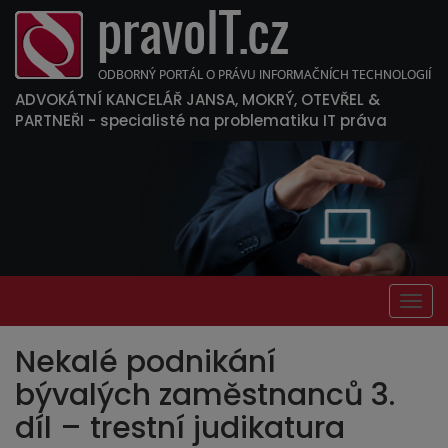
ADVOKÁTNÍ KANCELÁŘ JANSA, MOKRÝ, OTEVŘEL &
PARTNEŘI
- specialisté na problematiku IT práva
Togg
navig
Nekalé podnikání
bývalých zaměstnanců 3.
díl – trestní judikatura