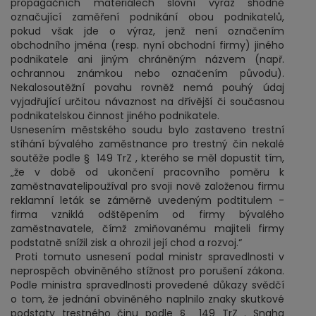
propagačních materiálech slovní výraz shodně
označující zaměření podnikání obou podnikatelů,
pokud však jde o výraz, jenž není označením
obchodního jména (resp. nyní obchodní firmy) jiného
podnikatele ani jiným chráněným názvem (např.
ochrannou známkou nebo označením původu).
Nekalosoutěžní povahu rovněž nemá pouhý údaj
vyjadřující určitou návaznost na dřívější či současnou
podnikatelskou činnost jiného podnikatele.
Usnesením městského soudu bylo zastaveno trestní
stíhání bývalého zaměstnance pro trestný čin nekalé
soutěže podle § 149 TrZ , kterého se měl dopustit tím,
„že v době od ukončení pracovního poměru k
zaměstnavatelipoužíval pro svoji nově založenou firmu
reklamní leták se záměrně uvedeným podtitulem -
firma vzniklá odštěpením od firmy bývalého
zaměstnavatele, čímž zmiňovanému majiteli firmy
podstatně snížil zisk a ohrozil její chod a rozvoj.“
Proti tomuto usnesení podal ministr spravedlnosti v
neprospěch obviněného stížnost pro porušení zákona.
Podle ministra spravedlnosti provedené důkazy svědčí
o tom, že jednání obviněného naplnilo znaky skutkové
podstaty trestného činu podle § 149 TrZ . Snaha