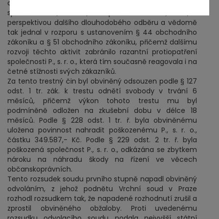
dosáhnout přechodu dosavadních zákazníků
společnosti P., s. r. o., ke společnosti G. P., a. s., s
perspektivou dalšího dlouhodobého odběru a vědomě
tak jednal v rozporu s ustanovením § 44 obchodního
zákoníku a § 51 obchodního zákoníku, přičemž dalšímu
rozvoji těchto aktivit zabránilo razantní protiopatření
společnosti P., s. r. o., která tím současně reagovala i na
četné stížnosti svých zákazníků.
Za tento trestný čin byl obviněný odsouzen podle § 127
odst. 1 tr. zák. k trestu odnětí svobody v trvání 6
měsíců, přičemž výkon tohoto trestu mu byl
podmíněně odložen na zkušební dobu v délce 18
měsíců. Podle § 228 odst. 1 tr. ř. byla obviněnému
uložena povinnost nahradit poškozenému P., s. r. o.,
částku 349.587,- Kč. Podle § 229 odst. 2 tr. ř. byla
poškozená společnost P., s. r. o., odkázána se zbytkem
nároku na náhradu škody na řízení ve věcech
občanskoprávních.
Tento rozsudek soudu prvního stupně napadl obviněný
odvoláním, z jehož podnětu Vrchní soud v Praze
rozhodl rozsudkem tak, že napadené rozhodnutí zrušil a
zprostil obviněného obžaloby. Proti uvedenému
rozsudku odvolacího soudu podala nejvyšší státní