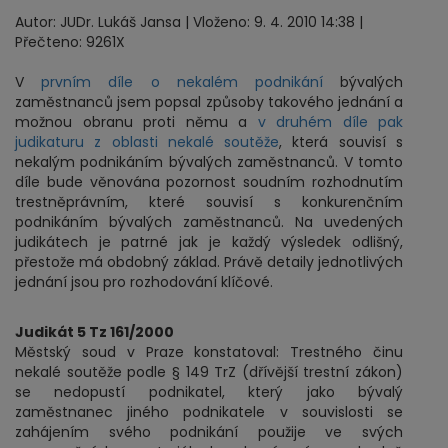
Autor: JUDr. Lukáš Jansa | Vloženo: 9. 4. 2010 14:38 |
Přečteno: 9261X
V
prvním díle o nekalém podnikání
bývalých
zaměstnanců jsem popsal způsoby takového jednání a
možnou obranu proti němu a
v druhém díle pak
judikaturu z oblasti nekalé soutěže
, která souvisí s
nekalým podnikáním bývalých zaměstnanců. V tomto
díle bude věnována pozornost soudním rozhodnutím
trestněprávním, které souvisí s konkurenčním
podnikáním bývalých zaměstnanců. Na uvedených
judikátech je patrné jak je každý výsledek odlišný,
přestože má obdobný základ. Právě detaily jednotlivých
jednání jsou pro rozhodování klíčové.
Judikát 5 Tz 161/2000
Městský soud v Praze konstatoval: Trestného činu
nekalé soutěže podle § 149 TrZ (dřívější trestní zákon)
se nedopustí podnikatel, který jako bývalý
zaměstnanec jiného podnikatele v souvislosti se
zahájením svého podnikání použije ve svých