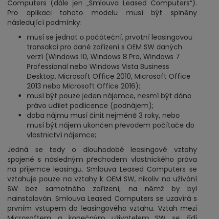
Computers (dále jen „Smlouva Leased Computers“).
Pro aplikaci tohoto modelu musí být splněny
následující podmínky:
musí se jednat o počáteční, prvotní leasingovou
transakci pro dané zařízení s OEM SW daných
verzí (Windows 10, Windows 8 Pro, Windows 7
Professional nebo Windows Vista Business
Desktop, Microsoft Office 2010, Microsoft Office
2013 nebo Microsoft Office 2016);
musí být pouze jeden nájemce, nesmí být dáno
právo udílet podlicence (podnájem);
doba nájmu musí činit nejméně 3 roky, nebo
musí být nájem ukončen převodem počítače do
vlastnictví nájemce;
Jedná se tedy o dlouhodobé leasingové vztahy
spojené s následným přechodem vlastnického práva
na příjemce leasingu. Smlouva Leased Computers se
vztahuje pouze na vztahy k OEM SW, nikoliv na užívání
SW bez samotného zařízení, na němž by byl
nainstalován. Smlouva Leased Computers se uzavírá s
prvním vstupem do leasingového vztahu. Vztah mezi
Microsoftem a konečným uživatelem SW se řídí