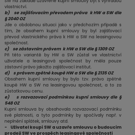
SW na základě uzavřené kupní smlouvy byť s výhradou
vlastnictví.
b) se zajišťovacím převodem práva k HW a SW dle
§ 2040 OZ
Jde o obdobnou situaci jako v předchozím případě s
tím, že obsahem kupní smlouvy by byl zajišťovací
převod vlastnického práva k HW a SW na leasingovou
společnost.
c) se zástavním právem k HW a SW dle § 1309 OZ
Při této variantě by HW a SW zůstal ve vlastnictví
uživatele a leasingová společnost by měla pouze
zástavní právo jakožto zajišťovací institut.
d) s právem zpětné koupě HW a SW dle § 2135 OZ
Obsahem kupní smlouvy by bylo tzv. právo zpětné
koupě HW a SW na leasingovou společnost, a to za
zůstatkovou cenu.
e) s rozvazovací podmínkou kupní smlouvy dle §
548 OZ
Kupní smlouva by obsahovala rozvazovací podmínku
své platnosti, a tyto podmínky by spočívaly např. v
neplnění splátek, smlouvy atd.
- Uživatel koupí SW a uzavře smlouvu o budoucím
prodeji SW ve prospěch leasingové společnosti