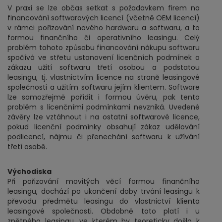
V praxi se lze občas setkat s požadavkem firem na
financování softwarových licencí (včetně OEM licencí)
v rámci pořizování nového hardwaru a softwaru, a to
formou finančního či operativního leasingu. Celý
problém tohoto způsobu financování nákupu softwaru
spočívá ve střetu ustanovení licenčních podmínek o
zákazu užití softwaru třetí osobou a podstatou
leasingu, tj. vlastnictvím licence na straně leasingové
společnosti a užitím softwaru jejím klientem. Software
lze samozřejmě pořídit i formou úvěru, pak tento
problém s licenčními podmínkami nevzniká. Uvedené
závěry lze vztáhnout i na ostatní softwarové licence,
pokud licenční podmínky obsahují zákaz udělování
podlicencí, nájmu či přenechání softwaru k užívání
třetí osobě.
Východiska
Při pořizování movitých věcí formou finančního
leasingu, dochází po ukončení doby trvání leasingu k
převodu předmětu leasingu do vlastnictví klienta
leasingové společnosti. Obdobně toto platí i u
zpětného leasingu, ve kterém by teoreticky došlo k