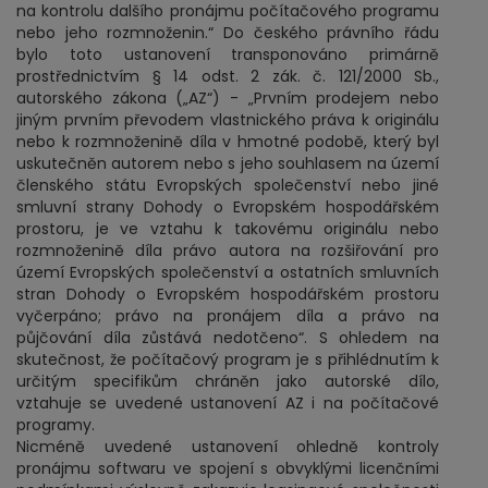
na kontrolu dalšího pronájmu počítačového programu
nebo jeho rozmnoženin.“ Do českého právního řádu
bylo toto ustanovení transponováno primárně
prostřednictvím § 14 odst. 2 zák. č. 121/2000 Sb.,
autorského zákona („AZ“) - „Prvním prodejem nebo
jiným prvním převodem vlastnického práva k originálu
nebo k rozmnoženině díla v hmotné podobě, který byl
uskutečněn autorem nebo s jeho souhlasem na území
členského státu Evropských společenství nebo jiné
smluvní strany Dohody o Evropském hospodářském
prostoru, je ve vztahu k takovému originálu nebo
rozmnoženině díla právo autora na rozšiřování pro
území Evropských společenství a ostatních smluvních
stran Dohody o Evropském hospodářském prostoru
vyčerpáno; právo na pronájem díla a právo na
půjčování díla zůstává nedotčeno“. S ohledem na
skutečnost, že počítačový program je s přihlédnutím k
určitým specifikům chráněn jako autorské dílo,
vztahuje se uvedené ustanovení AZ i na počítačové
programy.
Nicméně uvedené ustanovení ohledně kontroly
pronájmu softwaru ve spojení s obvyklými licenčními