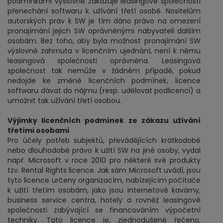
podmínkami výslovně zakazuje leasingové společnosti
přenechání softwaru k užívání třetí osobě. Nositelům
autorských práv k SW je tím dáno právo na omezení
pronajímání jejich SW oprávněnými nabyvateli dalším
osobám. Bez toho, aby byla možnost pronajímání SW
výslovně zahrnuta v licenčním ujednání, není k němu
leasingová společnosti oprávněna. Leasingová
společnost tak nemůže v žádném případě, pokud
nedojde ke změně licenčních podmínek, licence
softwaru dávat do nájmu (resp. udělovat podlicenci) a
umožnit tak užívání třetí osobou.
Výjimky licenčních podmínek ze zákazu užívání
třetími osobami
Pro účely potřeb subjektů, převádějících krátkodobě
nebo dlouhodobě právo k užití SW na jiné osoby, vydal
např. Microsoft v roce 2010 pro některé své produkty
tzv. Rental Rights licence. Jak sám Microsoft uvádí, jsou
tyto licence určeny organizacím, nabízejícím počítače
k užití třetím osobám, jako jsou internetové kavárny,
business service centra, hotely a rovněž leasingové
společnosti zabývající se financováním výpočetní
techniky. Tato licence je, zjednodušeně řečeno,