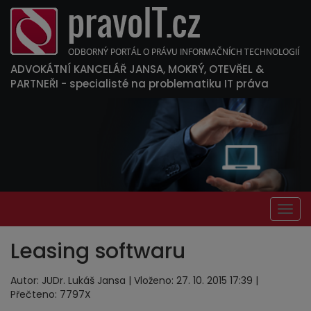
ADVOKÁTNÍ KANCELÁŘ JANSA, MOKRÝ, OTEVŘEL &
PARTNEŘI
- specialisté na problematiku IT práva
Togg
navig
Leasing softwaru
Autor: JUDr. Lukáš Jansa | Vloženo: 27. 10. 2015 17:39 |
Přečteno: 7797X