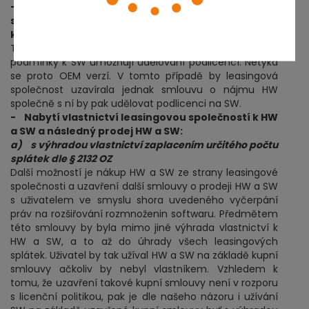
- Nabytí vlastnictví k HW a SW leasingovou
společností a následný pronájem HW a podlicence
k SW
Tento model je možný pouze tam, kde licenční
podmínky k SW umožňují udělování podlicencí. Netýká
se proto OEM verzí. V tomto případě by leasingová
společnost uzavírala jednak smlouvu o nájmu HW
společně s ní by pak udělovat podlicenci na SW.
- Nabytí vlastnictví leasingovou společností k HW
a SW a následný prodej HW a SW:
a) s výhradou vlastnictví zaplacením určitého počtu
splátek dle § 2132 OZ
Další možností je nákup HW a SW ze strany leasingové
společnosti a uzavření další smlouvy o prodeji HW a SW
s uživatelem ve smyslu shora uvedeného vyčerpání
práv na rozšiřování rozmnoženin softwaru. Předmětem
této smlouvy by byla mimo jiné výhrada vlastnictví k
HW a SW, a to až do úhrady všech leasingových
splátek. Uživatel by tak užíval HW a SW na základě kupní
smlouvy ačkoliv by nebyl vlastníkem. Vzhledem k
tomu, že uzavření takové kupní smlouvy není v rozporu
s licenční politikou, pak je dle našeho názoru i užívání