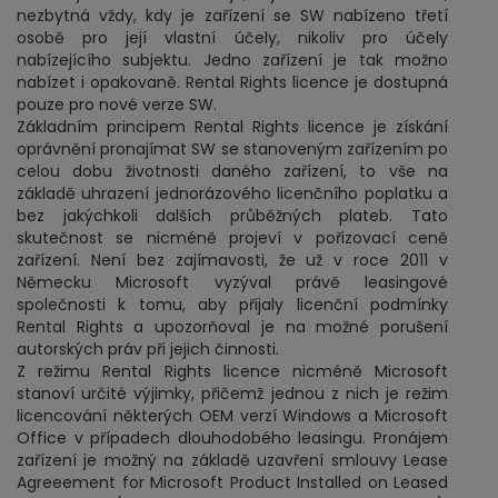
nezbytná vždy, kdy je zařízení se SW nabízeno třetí
osobě pro její vlastní účely, nikoliv pro účely
nabízejícího subjektu. Jedno zařízení je tak možno
nabízet i opakovaně. Rental Rights licence je dostupná
pouze pro nové verze SW.
Základním principem Rental Rights licence je získání
oprávnění pronajímat SW se stanoveným zařízením po
celou dobu životnosti daného zařízení, to vše na
základě uhrazení jednorázového licenčního poplatku a
bez jakýchkoli dalších průběžných plateb. Tato
skutečnost se nicméně projeví v pořizovací ceně
zařízení. Není bez zajímavosti, že už v roce 2011 v
Německu Microsoft vyzýval právě leasingové
společnosti k tomu, aby přijaly licenční podmínky
Rental Rights a upozorňoval je na možné porušení
autorských práv při jejich činnosti.
Z režimu Rental Rights licence nicméně Microsoft
stanoví určité výjimky, přičemž jednou z nich je režim
licencování některých OEM verzí Windows a Microsoft
Office v případech dlouhodobého leasingu. Pronájem
zařízení je možný na základě uzavření smlouvy Lease
Agreeement for Microsoft Product Installed on Leased