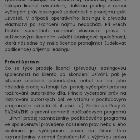
nákupu licencí uživatelem, dalšímu prodeji v rámci
vyčerpání práv leasingové společnosti a pronájmu zpět
uživateli. V případě operativního leasingu k převodu
vlastnictví po skončení nájmu nedochází. Při všech
těchto variantách nicméně vlastnické právo k
softwarovým licencím svědčí leasingové společnosti,
která následně by měla licence pronajímat (udělovat
podlicence) příjemci leasingu.
Právní úprava
Co se týče prodeje licencí (převodu) leasingovou
společností na klienta po skončení užívání, pak je
situace relativně jednoduchá, neboť se na jeho
následný prodej vztahuje tzv. princip vyčerpání práv na
rozšiřování autorského díla. Princip vyčerpání práv na
rozšiřování autorských děl ve vztahu k počítačovým
programům zakládá čl. 4 písm. c) Směrnice Rady č.
91/250/EHS o právní ochraně počítačových programů
– „První prodej rozmnoženiny počítačového programu
ve Společenství provedený nositelem práv nebo s jeho
svolením je vyčerpáním práva na šíření této
rozmnoženiny v rámci Společenství s výjimkou práva