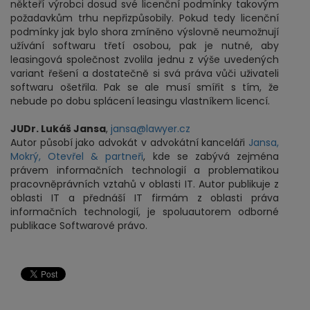
někteří výrobci dosud své licenční podmínky takovým
požadavkům trhu nepřizpůsobily. Pokud tedy licenční
podmínky jak bylo shora zmíněno výslovně neumožnují
užívání softwaru třetí osobou, pak je nutné, aby
leasingová společnost zvolila jednu z výše uvedených
variant řešení a dostatečně si svá práva vůči uživateli
softwaru ošetřila. Pak se ale musí smířit s tím, že
nebude po dobu splácení leasingu vlastníkem licencí.
JUDr. Lukáš Jansa
,
jansa@lawyer.cz
Autor působí jako advokát v advokátní kanceláři
Jansa,
Mokrý, Otevřel & partneři
, kde se zabývá zejména
právem informačních technologií a problematikou
pracovněprávních vztahů v oblasti IT. Autor publikuje z
oblasti IT a přednáší IT firmám z oblasti práva
informačních technologií, je spoluautorem odborné
publikace Softwarové právo.