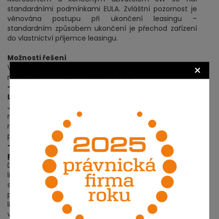
standardními podmínkami EULA. Zvláštní pozornost je
věnována postupu při ukončení leasingu –
standardním způsobem ukončení je přechod zařízení
do vlastnictví příjemce leasingu.
Možnosti řešení
×
Vzhledem k výše uvedenému lze shrnout, že existují
následující možnosti financování SW:
- Rental Rights licence nebo uzavření smlouvy
Leased Computers
Jestliže výrobce umožňuje nabytí Rental Rights licence
nebo uzavření smlouvy Leased Computers, pak
nevzniká na straně leasingové společnosti žádná
překážka.
- Dohoda s výrobcem SW na změně licenčních
podmínek
Dohoda ohledně licenčních podmínek (vymezení
licence pro leasing v podobě Rental Rights licence) je
samozřejmě ideálním řešením, nicméně je možná
pouze tam, kde výrobce je ochotný měnit individuálně
licenční podmínky. To u nadnárodních výrobců je
většinou nepřekonatelná překážka.