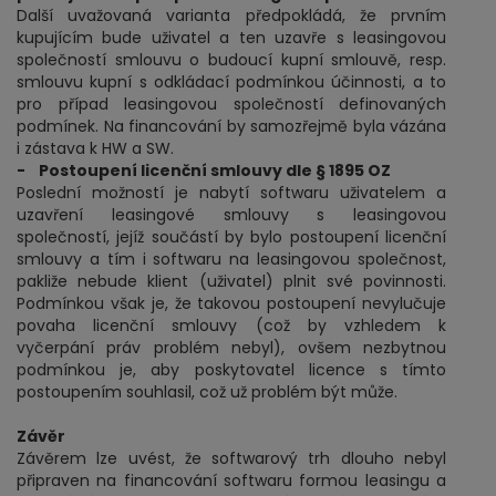
Další uvažovaná varianta předpokládá, že prvním
kupujícím bude uživatel a ten uzavře s leasingovou
společností smlouvu o budoucí kupní smlouvě, resp.
smlouvu kupní s odkládací podmínkou účinnosti, a to
pro případ leasingovou společností definovaných
podmínek. Na financování by samozřejmě byla vázána
i zástava k HW a SW.
- Postoupení licenční smlouvy dle § 1895 OZ
Poslední možností je nabytí softwaru uživatelem a
uzavření leasingové smlouvy s leasingovou
společností, jejíž součástí by bylo postoupení licenční
smlouvy a tím i softwaru na leasingovou společnost,
pakliže nebude klient (uživatel) plnit své povinnosti.
Podmínkou však je, že takovou postoupení nevylučuje
povaha licenční smlouvy (což by vzhledem k
vyčerpání práv problém nebyl), ovšem nezbytnou
podmínkou je, aby poskytovatel licence s tímto
postoupením souhlasil, což už problém být může.
Závěr
Závěrem lze uvést, že softwarový trh dlouho nebyl
připraven na financování softwaru formou leasingu a