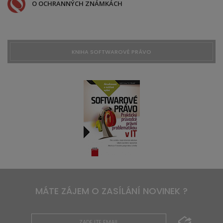
O OCHRANNÝCH ZNÁMKÁCH
KNIHA SOFTWAROVÉ PRÁVO
MÁTE ZÁJEM O ZASÍLÁNÍ NOVINEK ?