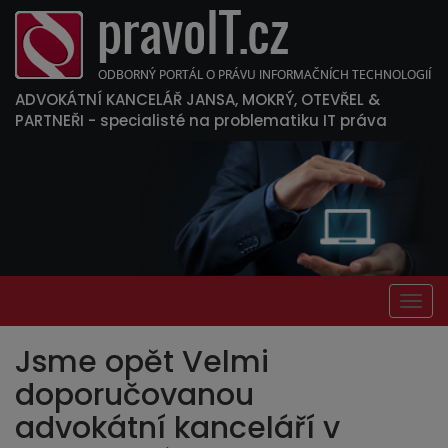
ADVOKÁTNÍ KANCELÁŘ JANSA, MOKRÝ, OTEVŘEL &
PARTNEŘI
- specialisté na problematiku IT práva
Togg
navig
Jsme opět Velmi
doporučovanou
advokátní kanceláří v