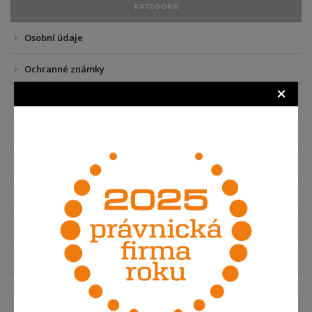
KATEGORIE
Osobní údaje
Ochranné známky
×
AI - Umělá inteligence
Softwarové právo
Doménové právo
Internetové právo
Pracovní právo v IT
E-commerce
Elektronická komunikace