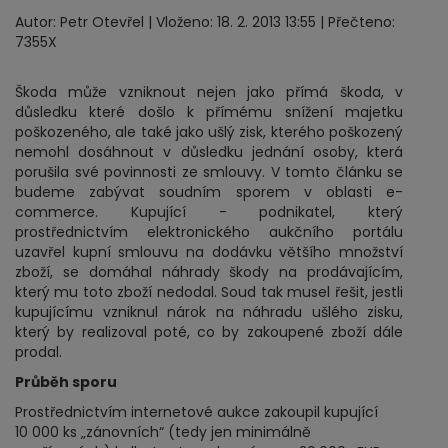
Autor: Petr Otevřel | Vloženo: 18. 2. 2013 13:55 | Přečteno:
7355X
Škoda může vzniknout nejen jako přímá škoda, v
důsledku které došlo k přímému snížení majetku
poškozeného, ale také jako ušlý zisk, kterého poškozený
nemohl dosáhnout v důsledku jednání osoby, která
porušila své povinnosti ze smlouvy. V tomto článku se
budeme zabývat soudním sporem v oblasti e-
commerce. Kupující - podnikatel, který
prostřednictvím elektronického aukčního portálu
uzavřel kupní smlouvu na dodávku většího množství
zboží, se domáhal náhrady škody na prodávajícím,
který mu toto zboží nedodal. Soud tak musel řešit, jestli
kupujícímu vzniknul nárok na náhradu ušlého zisku,
který by realizoval poté, co by zakoupené zboží dále
prodal.
Průběh sporu
Prostřednictvím internetové aukce zakoupil kupující
10 000 ks „zánovních“ (tedy jen minimálně