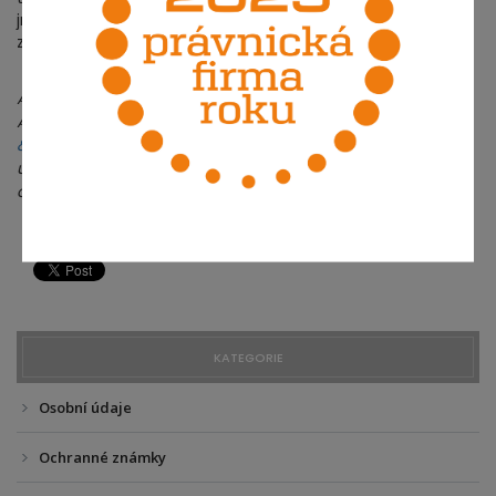
jména, ale i kvůli případných nároků na náhradu škody
zejména u těch kupujících, kteří jsou sami podnikateli.
Autor:
Mgr. Petr Otevřel
,
otevrel@lawyer.cz
Autor působí v advokátní kanceláři
Jansa, Mokrý, Otevřel
& partneři v.o.s.
, kde se zabývá zejména smluvní
úpravou v oblasti informačních technologií, autorským a
obchodním právem.
KATEGORIE
Osobní údaje
Ochranné známky