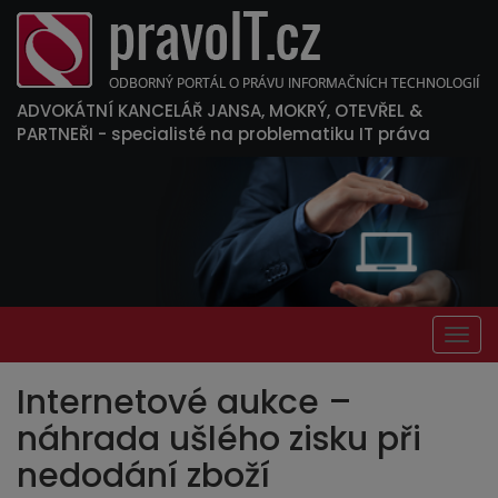
ADVOKÁTNÍ KANCELÁŘ JANSA, MOKRÝ, OTEVŘEL &
PARTNEŘI
- specialisté na problematiku IT práva
Togg
navig
Internetové aukce –
náhrada ušlého zisku při
nedodání zboží