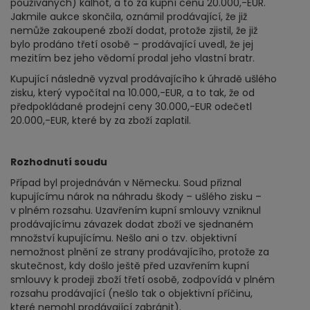
používaných) kalhot, a to za kupní cenu 20.000,-EUR.
Jakmile aukce skončila, oznámil prodávající, že již
nemůže zakoupené zboží dodat, protože zjistil, že již
bylo prodáno třetí osobě – prodávající uvedl, že jej
mezitím bez jeho vědomí prodal jeho vlastní bratr.
Kupující následně vyzval prodávajícího k úhradě ušlého
zisku, který vypočítal na 10.000,-EUR, a to tak, že od
předpokládané prodejní ceny 30.000,-EUR odečetl
20.000,-EUR, které by za zboží zaplatil.
Rozhodnutí soudu
Případ byl projednáván v Německu. Soud přiznal
kupujícímu nárok na náhradu škody – ušlého zisku –
v plném rozsahu. Uzavřením kupní smlouvy vzniknul
prodávajícímu závazek dodat zboží ve sjednaném
množství kupujícímu. Nešlo ani o tzv. objektivní
nemožnost plnění ze strany prodávajícího, protože za
skutečnost, kdy došlo ještě před uzavřením kupní
smlouvy k prodeji zboží třetí osobě, zodpovídá v plném
rozsahu prodávající (nešlo tak o objektivní příčinu,
které nemohl prodávající zabránit).