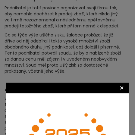
Podnikatel je totiž povinen organizovat svoji firmu tak,
aby nemohlo docházet k prodeji zboží, které nikdo jiný
ve firmě nezaznamenal a následnému opětovnému
prodeji totožného zboží, které přitom nemá k dispozici.
Co se týče výše ušlého zisku, žalobce prokázal, že již
dříve od něj odebíral i takto vysoké množství zboží
obdobného druhu jiný podnikatel, což doložil i písemně.
Tento podnikatel potvrdil soudu, že by o nabízené zboží
za danou cenu měl zájem i v uvedeném neobvyklém
množství. Soud měl proto ušlý zisk za dostatečně
prokázaný, včetně jeho výše.
×
Závěr
Shora uvedené závěry německého soudu vycházejí
z právní úpravy, která je obdobná té české. Proto by i
český soud mohl v obdobném případě rozhodnout
stejně. Je zřejmé, že prodávající by neměli brát prodej
zboží prostřednictvím internetových aukcí ale také
prostřednictvím vlastních e-shopů na lehkou váhu, a
to nejen kvůli možnému poškození svého dobrého