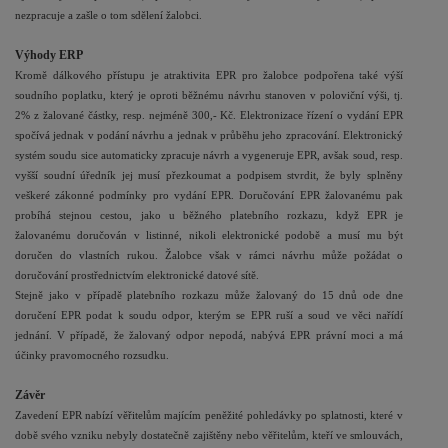
nezpracuje a zašle o tom sdělení žalobci.
Výhody ERP
Kromě dálkového přístupu je atraktivita EPR pro žalobce podpořena také výší
soudního poplatku, který je oproti běžnému návrhu stanoven v poloviční výši, tj.
2% z žalované částky, resp. nejméně 300,- Kč. Elektronizace řízení o vydání EPR
spočívá jednak v podání návrhu a jednak v průběhu jeho zpracování. Elektronický
systém soudu sice automaticky zpracuje návrh a vygeneruje EPR, avšak soud, resp.
vyšší soudní úředník jej musí přezkoumat a podpisem stvrdit, že byly splněny
veškeré zákonné podmínky pro vydání EPR. Doručování EPR žalovanému pak
probíhá stejnou cestou, jako u běžného platebního rozkazu, když EPR je
žalovanému doručován v listinné, nikoli elektronické podobě a musí mu být
doručen do vlastních rukou. Žalobce však v rámci návrhu může požádat o
doručování prostřednictvím elektronické datové sítě.
Stejně jako v případě platebního rozkazu může žalovaný do 15 dnů ode dne
doručení EPR podat k soudu odpor, kterým se EPR ruší a soud ve věci nařídí
jednání. V případě, že žalovaný odpor nepodá, nabývá EPR právní moci a má
účinky pravomocného rozsudku.
Závěr
Zavedení EPR nabízí věřitelům majícím peněžité pohledávky po splatnosti, které v
době svého vzniku nebyly dostatečně zajištěny nebo věřitelům, kteří ve smlouvách,