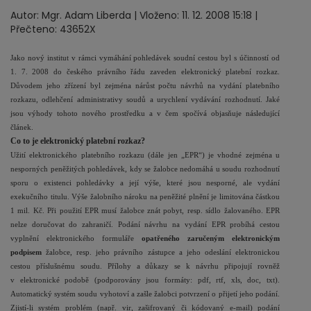
Autor: Mgr. Adam Liberda | Vloženo: 11. 12. 2008 15:18 |
Přečteno: 43652X
Jako nový institut v rámci vymáhání pohledávek soudní cestou byl s účinností od
1. 7. 2008 do českého právního řádu zaveden elektronický platební rozkaz.
Důvodem jeho zřízení byl zejména nárůst počtu návrhů na vydání platebního
rozkazu, odlehčení administrativy soudů a urychlení vydávání rozhodnutí. Jaké
jsou výhody tohoto nového prostředku a v čem spočívá objasňuje následující
článek.
Co to je elektronický platební rozkaz?
Užití elektronického platebního rozkazu (dále jen „EPR“) je vhodné zejména u
nesporných peněžitých pohledávek, kdy se žalobce nedomáhá u soudu rozhodnutí
sporu o existenci pohledávky a její výše, které jsou nesporné, ale vydání
exekučního titulu. Výše žalobního nároku na peněžité plnění je limitována částkou
1 mil
. Kč. Při použití EPR musí žalobce znát pobyt, resp. sídlo žalovaného. EPR
nelze doručovat do zahraničí. Podání návrhu na vydání EPR probíhá cestou
vyplnění elektronického formuláře
opatřeného zaručeným elektronickým
podpisem
žalobce, resp. jeho právního zástupce a jeho odeslání elektronickou
cestou příslušnému soudu. Přílohy a důkazy se k návrhu připojují rovněž
v elektronické podobě (podporovány jsou formáty: pdf, rtf, xls, doc, txt).
Automatický systém soudu vyhotoví a zašle žalobci potvrzení o přijetí jeho podání.
Zjistí-li systém problém (např. vir, zašifrovaný či kódovaný e-mail) podání