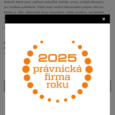
dodacích listech apod. neužívají rozhodčích doložek, novou, rychlejší alternativu
pro vymáhání pohledávek. Věřitel, který neužívá elektronického podpisu nebo pro
kterého je vůbec elektronická forma komunikace s úřady novinkou, má možnost
×
obrátit se na specializovanou advokátní kancelář, která návrh zpracuje,
elektronickou komunikaci se soudy obstará za něj a návrh opatří svým
elektronickým podpisem.
Autor: Mgr.
Adam Liberda
Autor působí jako advokát v advokátní kanceláři
Jansa, Mokrý, Otevřel & partneři
v.o.s.
, kde se zabývá zejména občanským, obchodním a autorským právem.
KATEGORIE
Osobní údaje
Ochranné známky