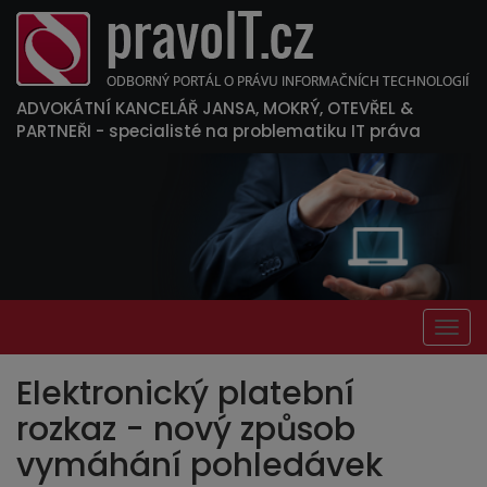
ADVOKÁTNÍ KANCELÁŘ JANSA, MOKRÝ, OTEVŘEL &
PARTNEŘI
- specialisté na problematiku IT práva
Togg
navig
Elektronický platební
rozkaz - nový způsob
vymáhání pohledávek