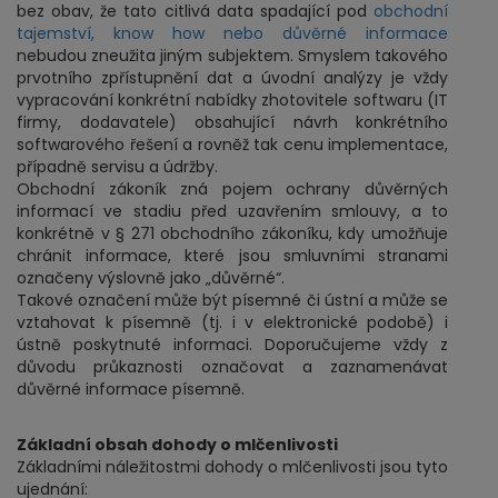
bez obav, že tato citlivá data spadající pod
obchodní
tajemství, know how nebo důvěrné informace
nebudou zneužita jiným subjektem. Smyslem takového
prvotního zpřístupnění dat a úvodní analýzy je vždy
vypracování konkrétní nabídky zhotovitele softwaru (IT
firmy, dodavatele) obsahující návrh konkrétního
softwarového řešení a rovněž tak cenu implementace,
případně servisu a údržby.
Obchodní zákoník zná pojem ochrany důvěrných
informací ve stadiu před uzavřením smlouvy, a to
konkrétně v § 271 obchodního zákoníku, kdy umožňuje
chránit informace, které jsou smluvními stranami
označeny výslovně jako „důvěrné“.
Takové označení může být písemné či ústní a může se
vztahovat k písemně (tj. i v elektronické podobě) i
ústně poskytnuté informaci. Doporučujeme vždy z
důvodu průkaznosti označovat a zaznamenávat
důvěrné informace písemně.
Základní obsah dohody o mlčenlivosti
Základními náležitostmi dohody o mlčenlivosti jsou tyto
ujednání: