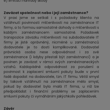
e) limitací náhrady škody
Zavázat společnost nebo i její zaměstnance?
V praxi jsme se setkali i s požadavky klienta na
vztáhnutí povinnosti mlčenlivosti na zaměstnance IT
firmy, a to formou samostatné dohody o mlčenlivosti s
každým zaměstnancem samostatně. Požadavek
transpozice závazku mlčenlivosti na subdodavatele IT
firmy je jistě oprávněný, nicméně u zaměstnanců
dodavatele je to dosti komplikované. Dodavatel
právnická osoba nese odpovědnost i za své
zaměstnance (i kdyby přestali být zaměstnanci) a je
povinen je zavázat v rámci svých zaměstnaneckých
vztahů. Každopádně odpovědnost za porušení a
povinnost k zaplacení smluvní pokuty bude v první
řadě dopadat na dodavatele, tzn. IT firmu. Větší smysl
by takové vztáhnutí na zaměstnance mělo smysl,
pokud by dodavatel byla malá IT firma, u níž lze
předpokládat i finanční problémy se zaplacením
smluvní pokuty či vymáháním jakýchkoliv pohledávek.
Závěr