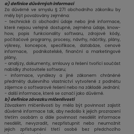
a) definice důvěrných informací
Za důvěrné ve smyslu § 271 obchodního zákoníku by
měly být považovány zejména:
- technické či obchodní údaje nebo jiné informace,
které nejsou veřejně dostupné, zejména údaje, know-
how, popis funkcionality softwaru, zdrojové kódy,
počítačové programy, procesy, návrhy, náčrtky, plány,
výkresy, koncepce, specifikace, databáze, cenové
informace, podnikatelské, finanční a marketingové
plány,
- analýzy, dokumenty, smlouvy a řešení tvořící součást
nabídky zhotovitele softwaru;
- informace, vynálezy a jiné zákonem chráněné
předměty duševního vlastnictví vytvořené z podnětu
zájemce o softwarové řešení nebo na základě Jednání;
- další informace, které se označí jako důvěrné.
b) definice závazku mlčenlivosti
Závazkem mlčenlivosti by měla být povinnost zajistit
důvěrné informace tak, aby nedošlo k jejich prozrazení
třetím osobám a dále povinnost nesdělit informace
nesdělit, nevyzradit, nezpřístupnit nebo neumožnit
jejich zpřístupnění třetí osobě bez předchozího