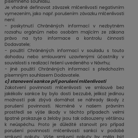
písemného souhlasu.
Je vhodné definovat závazek mlčenlivosti negativním
vymezením, jako např. porušením závazku mlčenlivosti
není:
- poskytnutí Chráněných informací v nezbytném
rozsahu orgánům nebo osobám majícím ze zákona
právo na tyto informace a kontrolu činnosti
Dodavatele;
- použití Chráněných informací v souladu s touto
dohodou nebo smlouvami uzavřenými účastníky v
souvislosti s realizací řešení uvedeného v Návrhu;
- jiné použití Chráněných informací s předchozím
písemným souhlasem Dodavatele.
c) stanovení sankce při porušení mlčenlivosti
Zakotvení povinnosti mlčenlivosti ve smlouvě bez
jakékoliv sankce by bylo dosti bezzubé, jelikož jedinou
možností pak zbývá domáhat se náhrady škody z
porušení povinnosti. Nicméně v našem právním
prostředí se výše škody v těchto případech velmi
špatně prokazuje a želoby jsou tak odsouzeny většinou
k neúspěchu. Proto je důležité stanovit pro případ
porušení povinnosti mlčenlivosti sankci v podobě
smluvní pokuty. Výše smluvní pokuty by měla být