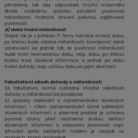
přiměřená, tak aby odpovídala hrozící maximální
škodě, možnému způsobu porušení povinnosti
mlčenlivosti, hodnotě smuvní pokutou zajišťované
povinnosti.
d) doba trvání mlčenlivosti
Stejně tak je z pohledu IT firmy namístě omezit dobu,
po kterou bude vázána mlčenlivostí. Koncipovat dané
ustanovení lze jednak tak, že povinnost mlčenlivosti
bude trvat neomezenou dobu, resp. dobu, po kterou
budou trvat důvěrné informace, a jednak po dobu
trvání dohody, resp. určitou dobu po jejím skončení.
Fakultativní obsah dohody o mlčenlivosti
Za fakultativní, nicmě rozhodně vhodné náležitosti
dohody o mlčenlivosti lze považovat:
a) způsoby sdělování a zaznamenávání důvěrných
informací – cílem zaznamenávání ústně sdělených
důvěrných informací v písemné podobě je ochrana
povinné strany před neúměrně širokou definicí
důvěrných informací a stanovení povinnosti např.
šifrování zpráv zasílaných mailem je naopak ve
prospěch strany oprávněné