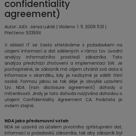
confidentiality
agreement)
Autor: JUDr. Jansa Lukáš | Vloženo: 1. 11. 2009 11:31 |
Přečteno: 53359X
V oblasti IT se často střetáváme s požadavkem na
utajení informací a dat sdělených v rámci tzv. úvodní
analýzy informačního prostředí zákazníka. Tato
analýza předchází zhotovení a implementaci SW. Je
pochopitelné, že zákazník má zájem chránit svá data a
informace v okamžiku, kdy je nezbytné je sdělit třetí
osobě. Formou jakou se tak děje je obvykle uzavření
tzv. NDA (non disclosure agreement) dohody o
mlčenlivosti. Jindy je tato dohoda nazývána dohodou o
utajení Confidentiality Agreement CA. Podstata je
ovšem stejná.
NDA jako předsmuvní vztah
NDA se uzavírá za účelem prvotního zpřístupnění dat,
informací a požadavků zákazníka, tak aby zákazník byl