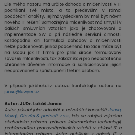
Dle mého názoru má určitě dohoda o mlčenlivosti v IT
podnikání své místo, a to především v rámci
počáteční analýzy, jejímž výsledkem by měl být návrh
nového IT řešení. Samozřejmě mlčenlivost má smysl i v
dalších smluvních vztazích jako je zhotovování a
implementace SW a při následné servisní činnosti.
Každopádně ani formulaci dohodoy o mlčenlivosti
nelze podceňovat, jelikož podceněná textace může být
na škodu jak IT firmě pro příliš široce formulovaný
závazek mlčenlivosti, tak zákazníkovi pro nedostatečně
chráněné důvěrné informace a sankcionování jejich
neoprávněného zpřístupnění třetím osobám.
V případě jakéhokoliv dotazu kontaktujte autora na
jansa@lawyer.cz
Autor: JUDr. Lukáš Jansa
Autor působí jako advokát v advokátní kanceláři
Jansa,
Mokrý, Otevřel & partneři v.o.s.,
kde se zabývá zejména
obchodním právem, právem informačních technologií,
problematikou pracovněprávních vztahů v oblasti IT a
internetovým právem. Autor publikuje z oblasti IT v