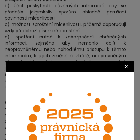
b) účel poskytnutí důvěrných infromací, aby se
předešlo jakýmkoliv sporům ohledně porušení
povinnosti mlčenlivosti
c) možnost zproštění mlčenlivosti, přičemž doporučuji
vždy předchozí písemné zproštění
d) opatření nutná k zabezpečení chráněných
informací, zejména aby nemohlo dojít k
neoprávněnému nebo nahodilému přístupu k těmto
informacím, k jejich změně či ztrátě, neoprávněným
přenosům, k jejich jinému neoprávněnému zpracování,
×
jakož i k jinému zneužití chráněných informací
e) zákaz konkurence v podobě omezení IT firmy
uskutečnit podobné řešení ve prospěch konkurence po
určitou dobu.
Obavy smluvních stran
V souvislosti s uzavřením dohody o mlčenlivosti vznikají
na jedné straně obavy zákazníka, zda jim NDA
dostatečně zaručí ochranu proti zneužití jeho
důvěrných informací a na straně druhé obavy IT firmy,
zda není dohoda příliš široká a nemůže znamenat