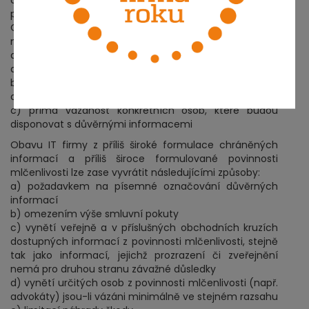
ohrožení, v případě uplatnění smluvní pokuty při
prozrazení „jakékoliv“ sdělené informace.
Obavu zákazníka z vymahatelnosti lze samozřejmě
minimalizovat několika mechanismy:
a) stanovení způsobu komunikace (kryptované emaily
apod.)
b) sankce v podobě smluvní pokuty či neomezené
odpovědnosti za škodu
c) přímá vázanost konkrétních osob, které budou
disponovat s důvěrnými informacemi
Obavu IT firmy z příliš široké formulace chráněných
informací a příliš široce formulované povinnosti
mlčenlivosti lze zase vyvrátit následujícími způsoby:
a) požadavkem na písemné označování důvěrných
informací
b) omezením výše smluvní pokuty
c) vynětí veřejně a v příslušných obchodních kruzích
dostupných informací z povinnosti mlčenlivosti, stejně
tak jako informací, jejichž prozrazení či zveřejnění
nemá pro druhou stranu závažné důsledky
d) vynětí určitých osob z povinnosti mlčenlivosti (např.
advokáty) jsou-li vázáni minimálně ve stejném razsahu