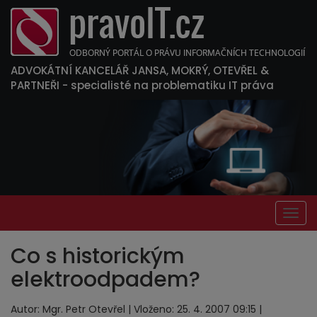
ADVOKÁTNÍ KANCELÁŘ JANSA, MOKRÝ, OTEVŘEL &
PARTNEŘI
- specialisté na problematiku IT práva
Togg
navig
Co s historickým
elektroodpadem?
Autor: Mgr. Petr Otevřel | Vloženo: 25. 4. 2007 09:15 |