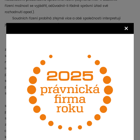
řízení možnost se vyjádřit, odůvodnil-li řádně správní úřad své
rozhodnutí apod.).
Soudních řízení probíhá zřejmě více a obě společnosti interpretují
jednotlivá rozhodnutí vždy ve svůj prospěch.
×
Co mají firmy vlastně dělat?
Shora uvedené spory a nejasnosti se zdaleka netýkají pouze obou
zúčastněných společností, nýbrž stovek podnikatelů, kteří
s elektrozařízením obchodují nebo je vyrábějí. Tito podnikatelé se dostali
ne vlastní vinou do právní nejistoty a jsou bombardováni protichůdnými
informacemi. Právě společnost Rema ve svých smlouvách uváděla, že
pokud se jí nepodaří získat oprávnění k provozování systému týkajícího
se historického elektroodpadu, pak jsou objednatelé povinni zajistit si
plnění svých povinností dle zákona o odpadech sami. Nyní však na
svých stránkách uvádí, že Asekol a MŽP celý „spor“ prohráli.
Ze zdroje přímo na MŽP jsme se dozvěděli, že rozkladové řízení
skutečně stále probíhá, přičemž do doby, než bude skončeno, není nutno
provádět přeregistraci do systému Asekol, protože se zdá, by skupinu 3
skutečně mohla získat společnost Rema. Ačkoliv původní informace
zněla tak, že bude rozhodnuto do 14 dnů, rozhodování se stále protahuje
a v současné době bude prý rozhodující posouzení tzv. ročních zpráv,
které byli provozovatelé kolektivních systémů povinni odevzdat do