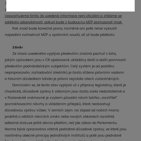
31.3.2007 za rok předchozí (viz. § 37h odst. 2 zákona o odpadech);
z těchto ročních zpráv by mělo být možné porovnat tržní podíly.
Upozorňujeme tímto, že uvedená informace není oficiální a zříkáme se
jakékoliv odpovědnosti, pokud bude v budoucnu MŽP postupovat jinak.
Pak snad bude konečně jasno, nicméně ani poté nelze vyloučit
napadání rozhodnutí MŽP u správních soudů, ať už bude jakékoliv.
Závěr
Ze shora uvedeného vyplývá především značná pachuť z toho,
jakým způsobem jsou v ČR opakovaně ukládány další a další povinnosti
především podnikatelským subjektům. Celý systém je od počátku
nepropracován, rozhodování úředníků je často stiženo právními vadami
a hlavním důsledkem tohoto je právní nejistota všech zúčastněných.
Domnívám se, že tento stav vyplývá už z přípravy legislativy, která je
chaotická, důvodové zprávy k zákonům jsou často zcela nedostatečné a
v Poslanecké sněmovně je zvykem původní návrh takřka „rozstřílet“
pozměňovacími návrhy a vkládáním přílepků, které neobsahují
důvodovou zprávu vůbec. V zemích zejm. na západ od našich hranic
probíhá o větších návrzích změn nebo nových zákonech rozsáhlá
odborná diskuse ještě dávno předtím, než jde zákon do Parlamentu.
Norma bývá zpracována včetně podrobné důvodové zprávy, ve které jsou
nastíněny obecné principy jednotlivých institutů a poté jsou podrobně