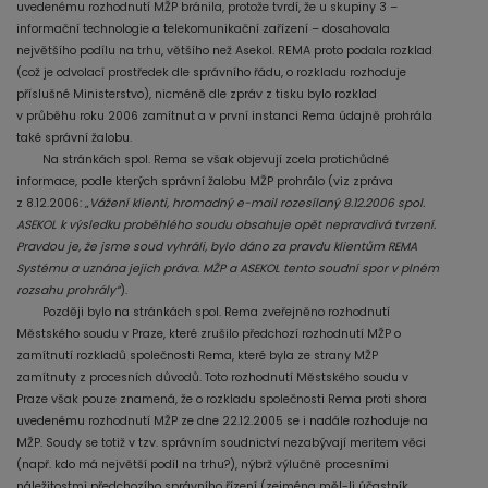
uvedenému rozhodnutí MŽP bránila, protože tvrdí, že u skupiny 3 –
informační technologie a telekomunikační zařízení – dosahovala
největšího podílu na trhu, většího než Asekol. REMA proto podala rozklad
(což je odvolací prostředek dle správního řádu, o rozkladu rozhoduje
příslušné Ministerstvo), nicméně dle zpráv z tisku bylo rozklad
v průběhu roku 2006 zamítnut a v první instanci Rema údajně prohrála
také správní žalobu.
Na stránkách spol. Rema se však objevují zcela protichůdné
informace, podle kterých správní žalobu MŽP prohrálo (viz zpráva
z 8.12.2006: „
Vážení klienti, hromadný e-mail rozesílaný 8.12.2006 spol.
ASEKOL k výsledku proběhlého soudu obsahuje opět nepravdivá tvrzení.
Pravdou je, že jsme soud vyhráli, bylo dáno za pravdu klientům REMA
Systému a uznána jejich práva. MŽP a ASEKOL tento soudní spor v plném
rozsahu prohrály“
).
Později bylo na stránkách spol. Rema zveřejněno
rozhodnutí
Městského soudu v Praze, které zrušilo předchozí rozhodnutí MŽP o
zamítnutí rozkladů společnosti Rema, které byla ze strany MŽP
zamítnuty z procesních důvodů. Toto rozhodnutí Městského soudu v
Praze však pouze znamená, že o rozkladu společnosti Rema proti shora
uvedenému rozhodnutí MŽP ze dne 22.12.2005 se i nadále rozhoduje na
MŽP. Soudy se totiž v tzv. správním soudnictví nezabývají meritem věci
(např. kdo má největší podíl na trhu?), nýbrž výlučně procesními
náležitostmi předchozího správního řízení (zejména měl-li účastník