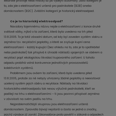
lékařské přístroje nebo hračky až po výdejní automaty. Další kategorií je
to, zda jde o elektrozařízení určená pro podnikatele (B2B) anebo
domácnostem (B2C). Zvláštní kategorií je historický elektroodpad.
Co je to historický elektroodpad?
Navzdory tajemnému názvu nejde o elektrozařízení z konce druhé
světové války, nýbrž o ta zařízení, která byla uvedena na trh před
13.8.2005. To je totiž zásadní datum, od kdy byl zaveden systém sběru a
zejména tzv. recyklační poplatky, o které se zvyšuje kupní cena
elektrozařízení - každý kupující (bez ohledu na to, zda je to spotřebitel
nebo podnikatel) tak přispívá k úhradě nákladů spojených se sběrem a
recyklací popř. ekologickou likvidací kupovaného zařízení. U tohoto
odpadu probíhá volná konkurence jednotlivých provozovatelů
kolektivních systémů.
Problémem jsou ovšem ta zařízení, která byla uvedena před
13.8.2005, protože za ně nebyly uhrazeny žádné poplatky a neexistoval
ucelený systém jejich sběru a recyklace. Náklady na likvidaci
historického elektroodpadu tak nesou výlučně podnikatelé, kteří se
podílejí na trhu s elektrozařízeními – ti jsou povinni přispívat zejména
v závislosti na svém podílu na trhu.
Nejproblematičtější skupinou jsou elektrozařízení určená
domácnostem. Zpravidla bývají nejstarší a často se jedná o značky,
jejichž výrobce již zanikl. Zákonodárce proto pověřil v zákoně o odpadech