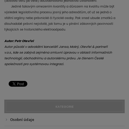
(doslova větu po větě) odůvodňována jednotlivá ustanovení.
Jedině takovým omezením kvantity a důrazem na kvalitu může být
výsledek legislativního procesu jasný jeho adresátům, ať už se jedná o
státní orgány nebo právnické či fyzické osoby. Pak snad ubude zmatků a
dlouhodobé právní nejistotě, jak tomu je u plnění zákonných povinností
týkajících se historického elektroodpadu.
Autor: Petr Otevřel
Autor působí v advokátní
kanceláři
Jansa, Mokrý, Otevřel & partneři
v.o.s
., kde se zabývá zejména smluvní úpravou v oblasti informačních
technologií, obchodnímu a autorskému právu. Je členem České
společnosti pro systémovou integraci.
KATEGORIE
Osobní údaje