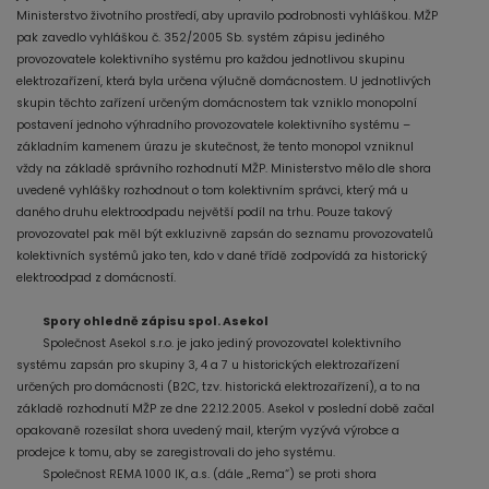
Ministerstvo životního prostředí, aby upravilo podrobnosti vyhláškou. MŽP
pak zavedlo vyhláškou č. 352/2005 Sb. systém zápisu jediného
provozovatele kolektivního systému pro každou jednotlivou skupinu
elektrozařízení, která byla určena výlučně domácnostem. U jednotlivých
skupin těchto zařízení určeným domácnostem tak vzniklo monopolní
postavení jednoho výhradního provozovatele kolektivního systému –
základním kamenem úrazu je skutečnost, že tento monopol vzniknul
vždy na základě správního rozhodnutí MŽP. Ministerstvo mělo dle shora
uvedené vyhlášky rozhodnout o tom kolektivním správci, který má u
daného druhu elektroodpadu největší podíl na trhu. Pouze takový
provozovatel pak měl být exkluzivně zapsán do seznamu provozovatelů
kolektivních systémů jako ten, kdo v dané třídě zodpovídá za historický
elektroodpad z domácností.
Spory ohledně zápisu spol. Asekol
Společnost Asekol s.r.o. je jako jediný provozovatel kolektivního
systému zapsán pro skupiny 3, 4 a 7 u historických elektrozařízení
určených pro domácnosti (B2C, tzv. historická elektrozařízení), a to na
základě rozhodnutí MŽP ze dne 22.12.2005. Asekol v poslední době začal
opakovaně rozesílat shora uvedený mail, kterým vyzývá výrobce a
prodejce k tomu, aby se zaregistrovali do jeho systému.
Společnost REMA 1000 IK, a.s. (dále „Rema“) se proti shora