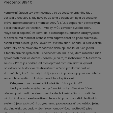
Přečteno: 8194X
Komplexní úprava tzv. elektroodpadu se do českého právního řádu
dostala v roce 2005, kdy novelou zákona o odpadech byla do českého
práva implementována směrnice 2002/96/ES o odpadních elektrických
a elektronických zařízeních. Tímto byl v ČR zaveden systém sběru,
recyklace a poplatků za recyklaci elektroodpadu, přičemž každý výrobce
či dovozce má možnost přenést svou odpovědnost na jinou právnickou
osobu, která provozuje tzv. kolektivní systém sběru odpadů a plní veškeré
podmínky dané zákonem. V nedávné době způsobila rozruch jedna
z těchto právnických osob – společnost ASEKOL s.r.o., která rozeslala řadě
společností mail, ve kterém upozorňuje na to, že rozhodnutím Městského
soudu v Praze je i nadále jediným oprávněným nakládat a vybírat
příspěvky na historická elektrozařízení určená pro domácnost ve
skupinách 3, 4 a 7 a že tedy každý výrobce či prodejce je povinen přihlásit
se do tohoto systému. Jaké je pozadí tohoto případu?
Kdo jsou provozovatelé kolektivních systémů?
Jak bylo uvedeno výše, jde o právnické osoby zřízené za účelem
převzetí povinností dle zákona o odpadech, které by jinak museli plnit
výrobci či dovozci elektrozařízení. Jednotliví provozovatelé kolektivních
systémů jsou zapisováni do „seznamu provozovatelů“ pro každou jednu
skupinu elektroodpadu - těch je dohromady 10, od spotřebičů přes