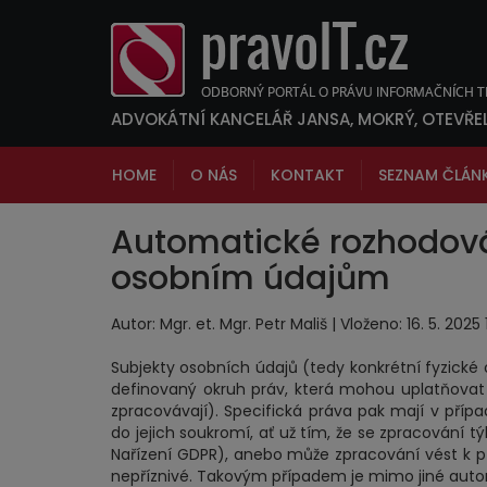
ADVOKÁTNÍ KANCELÁŘ JANSA, MOKRÝ, OTEVŘE
HOME
O NÁS
KONTAKT
SEZNAM ČLÁN
Automatické rozhodová
osobním údajům
Autor: Mgr. et. Mgr. Petr Mališ | Vloženo: 16. 5. 202
Subjekty osobních údajů (tedy konkrétní fyzické o
definovaný okruh práv, která mohou uplatňovat 
zpracovávají). Specifická práva pak mají v příp
do jejich soukromí, ať už tím, že se zpracování tý
Nařízení GDPR), anebo může zpracování vést k přij
nepříznivé. Takovým případem je mimo jiné auto