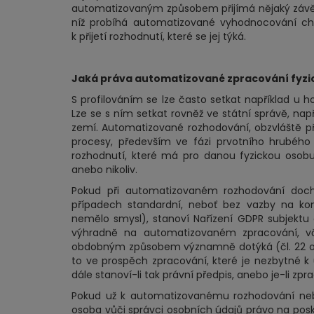
automatizovaným způsobem přijímá nějaký závěr 
níž probíhá automatizované vyhodnocování cho
k přijetí rozhodnutí, které se jej týká.
Jaká práva automatizované zpracování fyzi
S profilováním se lze často setkat například u
Lze se s ním setkat rovněž ve státní správě, na
zemí. Automatizované rozhodování, obzvláště při 
procesy, především ve fázi prvotního hrubého t
rozhodnutí, které má pro danou fyzickou osobu 
anebo nikoliv.
Pokud při automatizovaném rozhodování doch
případech standardní, neboť bez vazby na kon
nemělo smysl), stanoví Nařízení GDPR subjekt
výhradně na automatizovaném zpracování, vč
obdobným způsobem významně dotýká (čl. 22 odst
to ve prospěch zpracování, které je nezbytné 
dále stanoví-li tak právní předpis, anebo je-li z
Pokud už k automatizovanému rozhodování neb
osoba vůči správci osobních údajů právo na pos