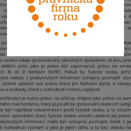
 informace o logice prováděného automatizovaného zpracov
ýsledku, a dostatečně takové neposkytnutí neodůvodni
 výkonu rozhodnutí, se rakouský soud obrátil na Soudní d
přístup k osobním údajům, co se týče rozsahu informac
edna z položených otázek se týkala rovněž případu, kdy d
právce osobních údajů.
 judikaturu, poukazující na povinnost správce poskytnout subj
ozumitelným a snadno přístupným způsobem za použití jasný
odst. 1 Nařízení GDPR). Cílem práva na přístup k osobním údajů
eho osobní údaje zpracovávány zákonným způsobem, že jsou pře
o dalších práv, jako je právo být zapomenut, právo na ome
l. 16 až 21 Nařízení GDPR). Pokud by fyzické osoby, jichž
týká, nebyly z poskytnutých informací schopny pochopit dů
činně uplatnit svá práva, která jim Nařízení skýtá, a nebyl
áva a svobody, která z rozhodnutí mohou vyplývat.
filování je nutno právo na přístup chápat jako právo na jas
ného mechanismu, který je použit ke zpracování osobních údaj
 být například solventnostní profil fyzické osoby, a to struč
ným způsobem, který fyzické osobě umožní uplatnit její práva
skytnutých informací měla být schopna pochopit, které z je
 rozhodnutí význam a jaká je jejich váha, a to bez ohledu na