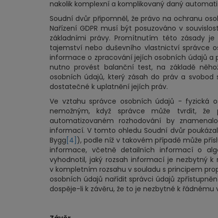
nakolik komplexní a komplikovaný daný automat
Soudní dvůr připomněl, že právo na ochranu oso
Nařízení GDPR musí být posuzováno v souvislost
základními právy. Promítnutím této zásady je
tajemství nebo duševního vlastnictví správce o
informace o zpracování jejích osobních údajů a
nutno provést balanční test, na základě něho
osobních údajů, který zásah do práv a svobod 
dostatečné k uplatnění jejích práv.
Ve vztahu správce osobních údajů - fyzická 
nemožným, když správce může tvrdit, že po
automatizovaném rozhodování by znamenalo 
informací. V tomto ohledu Soudní dvůr poukázal
Bygg
[4]
), podle níž v takovém případě může pří
informace, včetně detailních informací o alg
vyhodnotil, jaký rozsah informací je nezbytný k 
v kompletním rozsahu v souladu s principem pro
osobních údajů nařídit správci údajů zpřístupněn
dospěje-li k závěru, že to je nezbytné k řádnému 