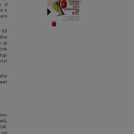
u a
se o
zení
u 63
ného
 je
ačně
stup
ctví
jeho
reet
kou
elů,
EUR.
y na