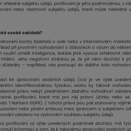
ohledně subjektu údajů, profilování je jeho podmnožinou, v r
vání nebo vlastností subjektu údajů, které může následně 
cké osobě zakládá?
 hodnocení bonity žadatelů o úvěr nebo v internetovém marketi
příklad při prvotním rozhodování o žádostech o vízum do někte
využití umělé inteligence, dokáže jistě vysoce zefektivnit něk
řídění. Jeho negativní stránkou je, že při něm dochází k při
důsledky – například, zda postoupí do dalšího kola rozhodov
ází ke zpracování osobních údajů (což je ve výše uveden
krétní identifikovatelnou fyzickou osobu by takové rozhodo
u obecné právo nebýt předmětem žádného rozhodnutí založen
etně profilování, které má pro něj právní účinky nebo se
. 1 Nařízení GDPR). Z tohoto práva jsou pak stanoveny výjimk
k uzavření nebo plnění smlouvy mezi správcem a subjektem úd
pracování založeno na výslovném souhlasu subjektu údajů.
o profilování za výše uvedených podmínek dochází, má fyzi
kytnutí informací o tom, že k takovému zpracování osobních ú