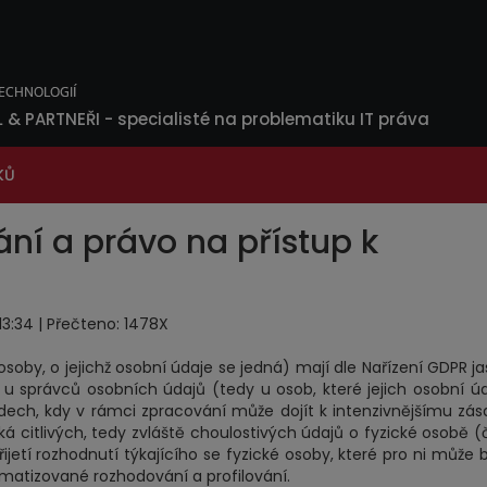
L & PARTNEŘI
- specialisté na problematiku IT práva
KŮ
ní a právo na přístup k
5 13:34 | Přečteno: 1478X
soby, o jejichž osobní údaje se jedná) mají dle Nařízení GDPR j
u správců osobních údajů (tedy u osob, které jejich osobní ú
adech, kdy v rámci zpracování může dojít k intenzivnějšímu zá
ká citlivých, tedy zvláště choulostivých údajů o fyzické osobě (č
etí rozhodnutí týkajícího se fyzické osoby, které pro ni může b
matizované rozhodování a profilování.