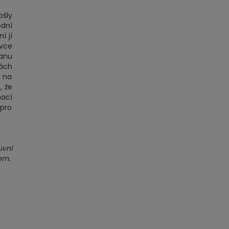
šly
dní
í jí
vce
anu
kách
m na
, že
mací
 pro
uvní
em.