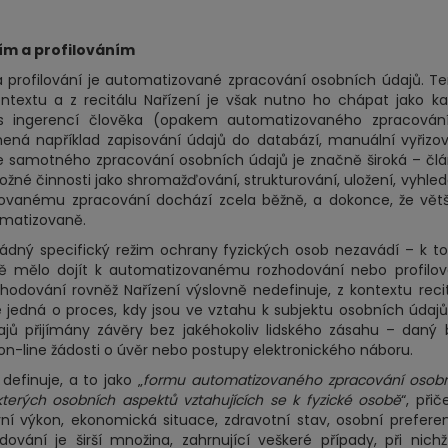
m a profilováním
profilování je automatizované zpracování osobních údajů. T
textu a z recitálu Nařízení je však nutno ho chápat jako k
 s ingerencí člověka (opakem automatizovaného zpracování
ená například zapisování údajů do databází, manuální vyřizo
e samotného zpracování osobních údajů je značně široká – čl
ožné činnosti jako shromažďování, strukturování, uložení, vyhled
izovanému zpracování dochází zcela běžně, a dokonce, že vět
omatizovaně.
ádný specifický režim ochrany fyzických osob nezavádí – k 
 mělo dojít k automatizovanému rozhodování nebo profilová
hodování rovněž Nařízení výslovně nedefinuje, z kontextu reci
se jedná o proces, kdy jsou ve vztahu k subjektu osobních údaj
jů přijímány závěry bez jakéhokoliv lidského zásahu – daný
 on-line žádosti o úvěr nebo postupy elektronického náboru.
definuje, a to jako „
formu automatizovaného zpracování osob
ěkterých osobních aspektů vztahujících se k fyzické osobě
“, při
í výkon, ekonomická situace, zdravotní stav, osobní prefere
vání je širší množina, zahrnující veškeré případy, při nich