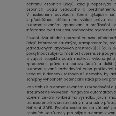
ochranu osobních údajů, když jí neposkytla
osobních údajů vedoucího k předmětnému v
V následném odvolacím řízení, týkajícím se
s předběžnou otázkou na výklad práva na 
automatizovaném zpracování a profilování. J
informace tvoří součást obchodního tajemství s
Soudní dvůr předně upozornil na svou předchozí
údajů informace stručným, transparentním, sr
jednoduchých jazykových prostředků
[3]
(čl. 12 
poskytnout subjektu možnost ověření, že jsou j
a zajistit subjektu údajů možnost výkonu jeh
zpracování, právo na opravu údajů a další (č
automatizované rozhodování nebo profilování 
vedoucí k danému rozhodnutí, nemohly by ani ú
schopny vyhodnotit potenciální rizika pro svá pr
Ve vztahu k automatizovanému rozhodování a pro
srozumitelné vysvětlení fungování automatizova
účelem získání konkrétního výsledku, jakým může
transparentním, srozumitelným a snadno přístup
Nařízení GDPR. Fyzická osoba by na základě po
osobních údajů měly pro přijaté automatizované