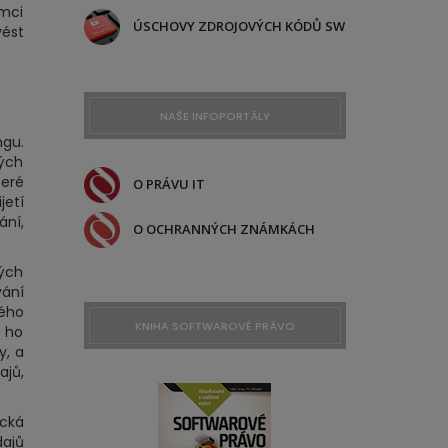
ámci
ÚSCHOVY ZDROJOVÝCH KÓDŮ SW
vést
NAŠE INFOPORTÁLY
ngu.
rých
teré
O PRÁVU IT
jetí
ání,
O OCHRANNÝCH ZNÁMKÁCH
ých
vání
ého
KNIHA SOFTWAROVÉ PRÁVO
 ho
y, a
ajů,
cká
dajů