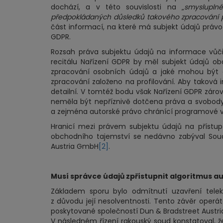
dochází, a v této souvislosti na „
smyslupln
předpokládaných důsledků takového zpracování p
část informací, na které má subjekt údajů právo 
GDPR.
Rozsah práva subjektu údajů na informace vůči
recitálu Nařízení GDPR by měl subjekt údajů 
zpracování osobních údajů a jaké mohou být d
zpracování založeno na profilování. Aby taková 
detailní. V tomtéž bodu však Nařízení GDPR záro
neměla být nepříznivě dotčena práva a svobody 
a zejména autorské právo chránící programové 
Hranicí mezi právem subjektu údajů na přístu
obchodního tajemství se nedávno zabýval Soud
Austria GmbH
[2]
.
Musí správce údajů zpřístupnit algoritmus
Základem sporu bylo odmítnutí uzavření telek
z důvodu její nesolventnosti. Tento závěr operát
poskytované společností Dun & Bradstreet Austria.
V následném řízení rakouský soud konstatoval, ž