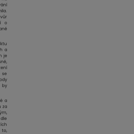
ání
la.
vůr
í o
ané
ektu
ch a
m je
sné,
zení
 se
vody
y by
né a
ů za
ným,
 dle
jích
 to,