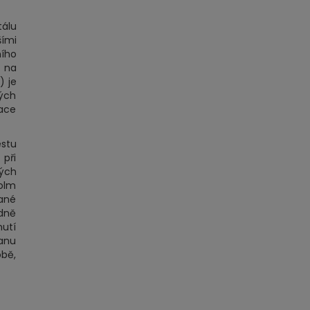
tálu
šími
ního
y na
) je
tých
mace
stu
při
ých
holm
dané
edně
nutí
ranu
obě,