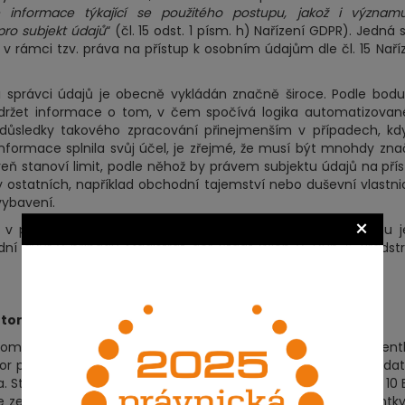
é informace týkající se použitého postupu, jakož i význam
ro subjekt údajů
“ (čl. 15 odst. 1 písm. h) Nařízení GDPR). Jedná 
v rámci tzv. práva na přístup k osobním údajům dle čl. 15 Naří
 správci údajů je obecně vykládán značně široce. Podle bod
obdržet informace o tom, v čem spočívá logika automatizova
ůsledky takového zpracování přinejmenším v případech, kdy
informace splnila svůj účel, je zřejmé, že musí být mnohdy zn
veň stanoví limit, podle něhož by právem subjektu údajů na pří
ostatních, například obchodní tajemství nebo duševní vlastni
vybavení.
×
p v případě profilování a právem správce údajů na ochranu 
ní dvůr v případu Magistrat der Stadt Wien v. Dun & Bradst
 automatizovaného rozhodování?
omunikační smlouvy ze strany mobilního operátora s klient
or přijal na základě automatizované analýzy solventnosti žadat
 Stojí za zmínku, že se mělo jednat o měsíční paušál ve výši 10 
e ze strany uvedené společnosti došlo k porušení práva klientk