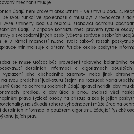
izovaný mechanismus je.
bních údajů není právem absolutním – ve smyslu bodu 4. Reci
i se svou funkcí ve společnosti a musí být v rovnováze s dal
 i výše zmíněný bod 63 recitálu, stanovící ochranu obchod
sobních údajů. V případě konfliktu mezi právem fyzické osob
 právy a svobodami jiných osob (včetně správce osobních údajů
ž je v rámci možností nutno zvolit takový rozsah poskytnu
správce minimalizuje a přitom fyzické osobě poskytne infor
osoba se může ukázat být provedení takového balančního te
skytnutí detailních informací o algoritmech použitých 
vyzrazení jeho obchodního tajemství nebo jinak chráněn
 na svou předchozí judikaturu (zejm. na rozsudek Norra Stock
slušný úřad na ochranu osobních údajů správci nařídit, aby mu 
oritmech, předložil, a aby úřad s plnou znalostí věci násl
naplnění práva fyzické osoby na přístup a zda je jejich poskyt
porcionality. Na základě tohoto vyhodnocení může úřad na och
í detailních informací o použitém algoritmu žádající fyzické os
výkonu jejích práv.