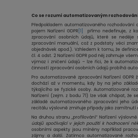
Co se rozumí automatizovaným rozhodování
Předpokladem automatizovaného rozhodování a 
pojem Nařízení GDPR
[1]
přímo nedefinuje, z kon
zpracování osobních údajů, které se neděje
zpracování manuální, což z podstaty věci znam
objednávek apod.). Vzhledem k tomu, že definic
čl. 4 odst. 2 Nařízení GDPR pod něj zahrnuje všem
výmaz i zničení údajů – lze říci, že k automat
činností zpracování osobních údajů probíhá aut
Pro automatizované zpracování Nařízení GDPR ž
dochází až v momentu, kdy by na jeho základě
týkajícího se fyzické osoby. Automatizované roz
Nařízení (zejm. z bodu 71) lze však chápat, že 
základě automatizovaného zpracování jeho úda
recitálu výslovně zmiňuje případy jako zamítnutí
Na druhou stranu „profilování“ Nařízení výslovně 
údajů spočívající v jejich použití k hodnocení n
osobními aspekty jsou míněny například pracovn
zájmy a další. Zatímco automatizované rozhodo