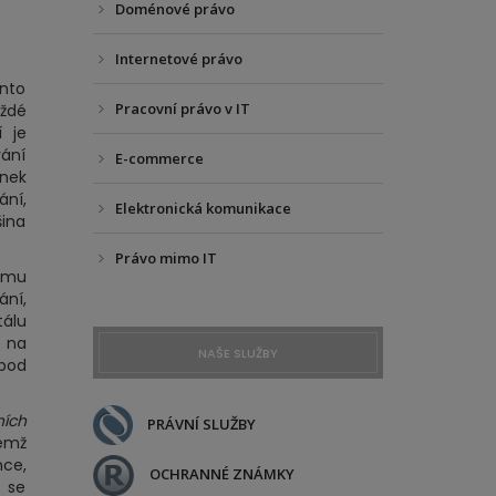
Doménové právo
Internetové právo
ento
Pracovní právo v IT
aždé
 je
vání
E-commerce
ánek
ání,
Elektronická komunikace
šina
Právo mimo IT
tomu
ní,
tálu
ů na
NAŠE SLUŽBY
 bod
ních
PRÁVNÍ SLUŽBY
čemž
nce,
OCHRANNÉ ZNÁMKY
ž se