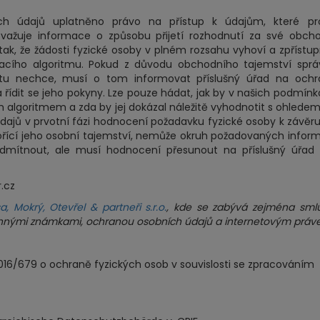
ích údajů uplatněno právo na přístup k údajům, které pro
žuje informace o způsobu přijetí rozhodnutí za své obcho
, že žádosti fyzické osoby v plném rozsahu vyhoví a zpřístupn
acího algoritmu. Pokud z důvodu obchodního tajemství sprá
ktu nechce, musí o tom informovat příslušný úřad na ochr
řídit se jeho pokyny. Lze pouze hádat, jak by v našich podmín
m algoritmem a zda by jej dokázal náležitě vyhodnotit s ohlede
údajů v prvotní fázi hodnocení požadavku fyzické osoby k závěru
vořící jeho osobní tajemství, nemůže okruh požadovaných infor
odmítnout, ale musí hodnocení přesunout na příslušný úřad
.cz
a, Mokrý, Otevřel & partneři s.r.o.
, kde se zabývá zejména sml
rannými známkami, ochranou osobních údajů a internetovým práv
16/679 o ochraně fyzických osob v souvislosti se zpracováním