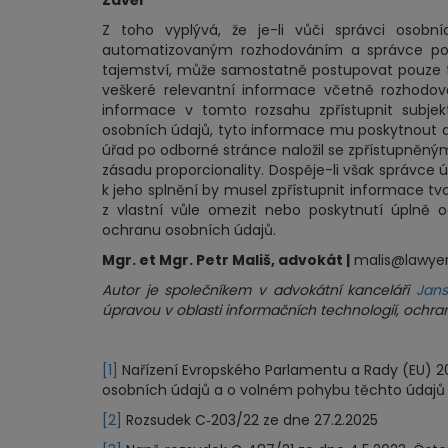
Závěr
Z toho vyplývá, že je-li vůči správci osobn
automatizovaným rozhodováním a správce pova
tajemství, může samostatně postupovat pouze tak
veškeré relevantní informace včetně rozhodov
informace v tomto rozsahu zpřístupnit subje
osobních údajů, tyto informace mu poskytnout a 
úřad po odborné stránce naložil se zpřístupněný
zásadu proporcionality. Dospěje-li však správce 
k jeho splnění by musel zpřístupnit informace t
z vlastní vůle omezit nebo poskytnutí úplně 
ochranu osobních údajů.
Mgr. et Mgr. Petr Mališ, advokát |
malis@lawyer
Autor je společníkem v advokátní kanceláři
Jans
úpravou v oblasti informačních technologií, och
[1]
Nařízení Evropského Parlamentu a Rady (EU) 20
osobních údajů a o volném pohybu těchto údajů
[2]
Rozsudek C‑203/22 ze dne 27.2.2025