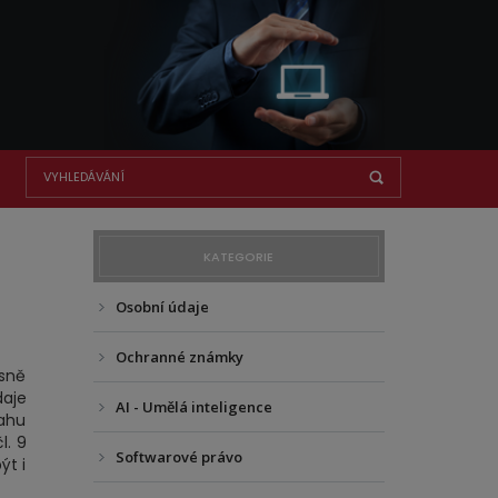
KATEGORIE
Osobní údaje
Ochranné známky
asně
daje
AI - Umělá inteligence
sahu
l. 9
Softwarové právo
ýt i